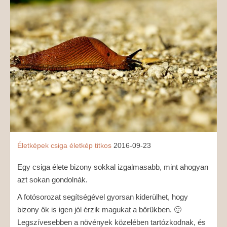
MÉDIAAJÁNLAT
KAPCSOLAT
Életképek
csiga
életkép
titkos
2016-09-23
Egy csiga élete bizony sokkal izgalmasabb, mint ahogyan
azt sokan gondolnák.
A fotósorozat segítségével gyorsan kiderülhet, hogy
bizony ők is igen jól érzik magukat a bőrükben. 🙂
Legszívesebben a növények közelében tartózkodnak, és