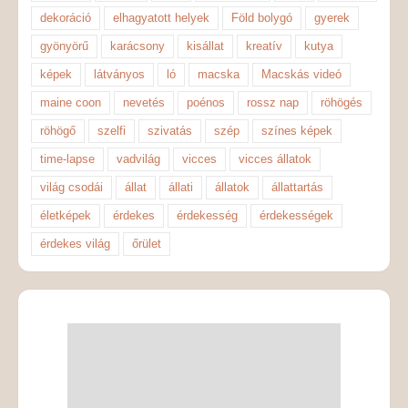
dekoráció
elhagyatott helyek
Föld bolygó
gyerek
gyönyörű
karácsony
kisállat
kreatív
kutya
képek
látványos
ló
macska
Macskás videó
maine coon
nevetés
poénos
rossz nap
röhögés
röhögő
szelfi
szivatás
szép
színes képek
time-lapse
vadvilág
vicces
vicces állatok
világ csodái
állat
állati
állatok
állattartás
életképek
érdekes
érdekesség
érdekességek
érdekes világ
őrület