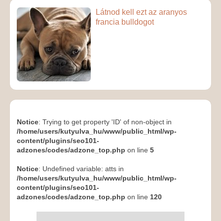
Látnod kell ezt az aranyos
francia bulldogot
Notice
: Trying to get property 'ID' of non-object in
/home/users/kutyulva_hu/www/public_html/wp-
content/plugins/seo101-
adzones/codes/adzone_top.php
on line
5
Notice
: Undefined variable: atts in
/home/users/kutyulva_hu/www/public_html/wp-
content/plugins/seo101-
adzones/codes/adzone_top.php
on line
120