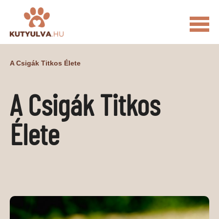
FŐOLDAL
A Csigák Titkos Élete
MACSKÁS VIDEÓK
A Csigák Titkos
KUTYULVA – HÍREK
CUKI
ÉLETKÉPEK
NÖVÉNYEK
Élete
ÁLLATI
ÁLLATI ELEDELEK
ÁLLATI FELSZERELÉSEK
ÁLLATI SZOLGÁLTATÁSOK
PR CIKKEK