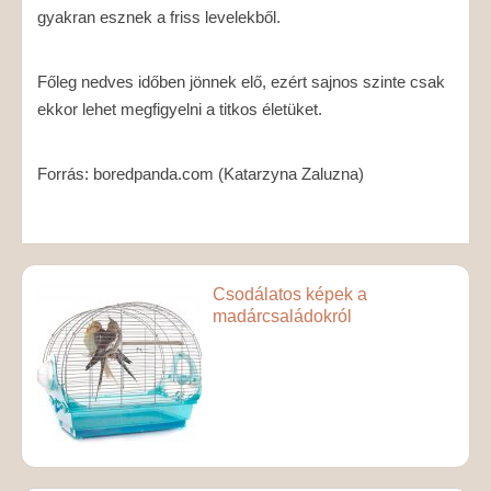
gyakran esznek a friss levelekből.
Főleg nedves időben jönnek elő, ezért sajnos szinte csak
ekkor lehet megfigyelni a titkos életüket.
Forrás: boredpanda.com (Katarzyna Zaluzna)
Csodálatos képek a
madárcsaládokról