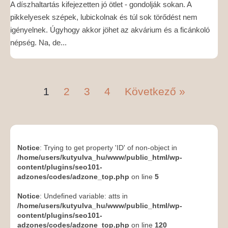
A díszhaltartás kifejezetten jó ötlet - gondolják sokan. A
pikkelyesek szépek, lubickolnak és túl sok törődést nem
igényelnek. Úgyhogy akkor jöhet az akvárium és a ficánkoló
népség. Na, de...
1
2
3
4
Következő »
Notice
: Trying to get property 'ID' of non-object in
/home/users/kutyulva_hu/www/public_html/wp-
content/plugins/seo101-
adzones/codes/adzone_top.php
on line
5
Notice
: Undefined variable: atts in
/home/users/kutyulva_hu/www/public_html/wp-
content/plugins/seo101-
adzones/codes/adzone_top.php
on line
120