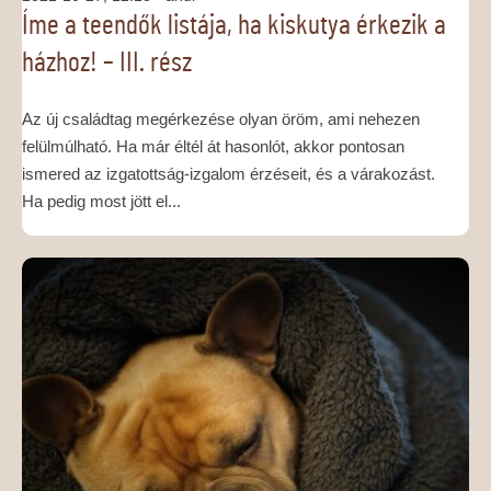
Íme a teendők listája, ha kiskutya érkezik a
házhoz! – III. rész
Az új családtag megérkezése olyan öröm, ami nehezen
felülmúlható. Ha már éltél át hasonlót, akkor pontosan
ismered az izgatottság-izgalom érzéseit, és a várakozást.
Ha pedig most jött el...