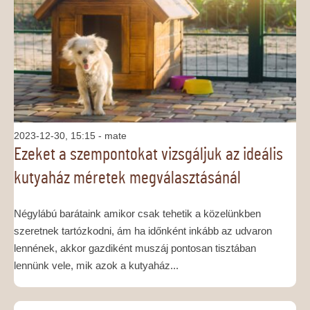
MÉDIAAJÁNLAT
KAPCSOLAT
2023-12-30, 15:15
- mate
Ezeket a szempontokat vizsgáljuk az ideális
kutyaház méretek megválasztásánál
Négylábú barátaink amikor csak tehetik a közelünkben
szeretnek tartózkodni, ám ha időnként inkább az udvaron
lennének, akkor gazdiként muszáj pontosan tisztában
lennünk vele, mik azok a kutyaház...