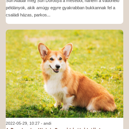
Sün Aladár meg Sün Dorottya a meséből, hanem a vadonélő
példányok, akik amúgy egyre gyakrabban bukkannak fel a
családi házas, parkos...
2022-05-29, 10:27
- andi