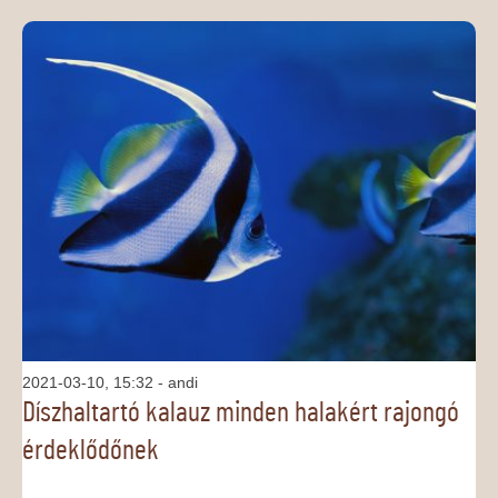
2021-03-10, 15:32
- andi
Díszhaltartó kalauz minden halakért rajongó
érdeklődőnek