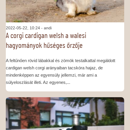
2022-05-22, 10:24
- andi
A corgi cardigan welsh a walesi
hagyományok hűséges őrzője
A feltűnően rövid lábakkal és zömök testalkattal megáldott
cardigan welsh corgi arányaiban tacskóra hajaz, de
mindenképpen az egyensúly jellemzi, már ami a
súlyeloszlását illeti. Az egyenes,...