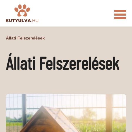
FŐOLDAL
Állati Felszerelések
MACSKÁS VIDEÓK
Állati Felszerelések
KUTYULVA – HÍREK
CUKI
ÉLETKÉPEK
NÖVÉNYEK
ÁLLATI
ÁLLATI ELEDELEK
ÁLLATI FELSZERELÉSEK
ÁLLATI SZOLGÁLTATÁSOK
PR CIKKEK