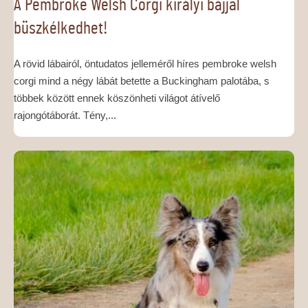
A Pembroke Welsh Corgi királyi bájjal
büszkélkedhet!
A rövid lábairól, öntudatos jelleméről híres pembroke welsh
corgi mind a négy lábát betette a Buckingham palotába, s
többek között ennek köszönheti világot átívelő
rajongótáborát. Tény,...