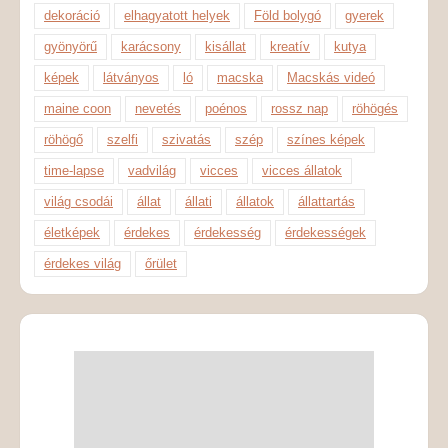
dekoráció
elhagyatott helyek
Föld bolygó
gyerek
gyönyörű
karácsony
kisállat
kreatív
kutya
képek
látványos
ló
macska
Macskás videó
maine coon
nevetés
poénos
rossz nap
röhögés
röhögő
szelfi
szivatás
szép
színes képek
time-lapse
vadvilág
vicces
vicces állatok
világ csodái
állat
állati
állatok
állattartás
életképek
érdekes
érdekesség
érdekességek
érdekes világ
őrület