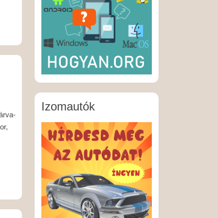
j
Izomautók
Tárva-
or,