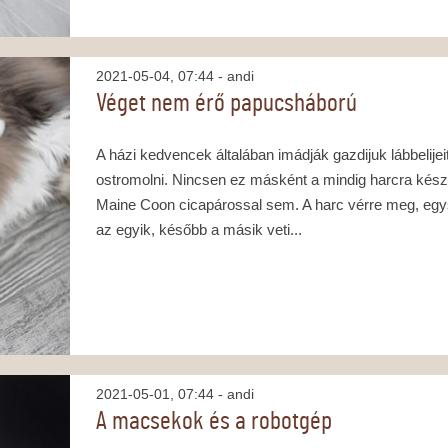
2021-05-04, 07:44
- andi
Véget nem érő papucsháború
A házi kedvencek általában imádják gazdijuk lábbelijei
ostromolni. Nincsen ez másként a mindig harcra kés
Maine Coon cicapárossal sem. A harc vérre meg, eg
az egyik, később a másik veti...
2021-05-01, 07:44
- andi
A macsekok és a robotgép