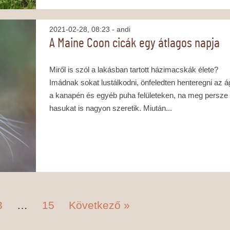
2021-02-28, 08:23
- andi
A Maine Coon cicák egy átlagos napja
Miről is szól a lakásban tartott házimacskák élete?
Imádnak sokat lustálkodni, önfeledten henteregni az 
a kanapén és egyéb puha felületeken, na meg persze
hasukat is nagyon szeretik. Miután...
3
…
15
Következő »