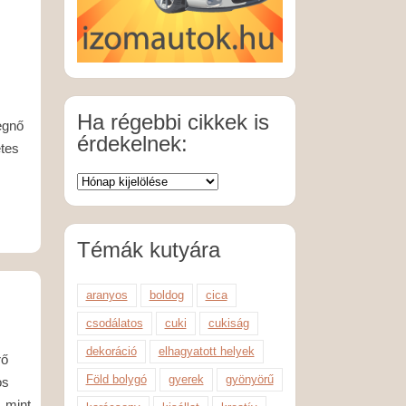
Ha régebbi cikkek is
egnő
érdekelnek:
etes
Témák kutyára
aranyos
boldog
cica
csodálatos
cuki
cukiság
dekoráció
elhagyatott helyek
rő
Föld bolygó
gyerek
gyönyörű
os
 mint