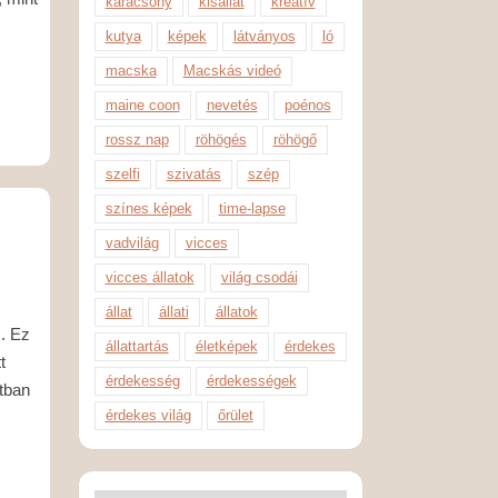
karácsony
kisállat
kreatív
kutya
képek
látványos
ló
macska
Macskás videó
maine coon
nevetés
poénos
rossz nap
röhögés
röhögő
szelfi
szivatás
szép
színes képek
time-lapse
vadvilág
vicces
vicces állatok
világ csodái
állat
állati
állatok
s. Ez
állattartás
életképek
érdekes
t
érdekesség
érdekességek
tban
érdekes világ
őrület