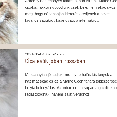
Amennyiben erkélyes lakásunkban tartunk Maine Co
cicákat, akkor nyugodjunk csak bele, nem akadályozh
meg, hogy néhanapján kimerészkedjenek a heves
kíváncsiságukról, kalandvágyó jellemükről...
2021-05-04, 07:52
- andi
Cicatesók jóban-rosszban
Mindannyian jól tudjuk, mennyire hálás kis lények a
házimacskák és ez a Maine Coon fajtára többszörös
helytálló tényállás. Azonban nem csupán a gazdijukh
ragaszkodnak, hanem saját vérükhöz...