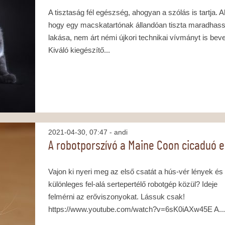
A tisztaság fél egészség, ahogyan a szólás is tartja. 
hogy egy macskatartónak állandóan tiszta maradhas
lakása, nem árt némi újkori technikai vívmányt is beve
Kiváló kiegészítő...
2021-04-30, 07:47
- andi
A robotporszívó a Maine Coon cicaduó e
Vajon ki nyeri meg az első csatát a hús-vér lények és
különleges fel-alá sertepertélő robotgép közül? Ideje
felmérni az erőviszonyokat. Lássuk csak!
https://www.youtube.com/watch?v=6sK0iAXw45E A..