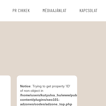
PR CIKKEK
MÉDIAAJÁNLAT
KAPCSOLAT
Notice
: Trying to get property 'ID'
of non-object in
/home/users/kutyulva_hu/www/public_html/wp-
content/plugins/seo101-
adzones/codes/adzone_top.php