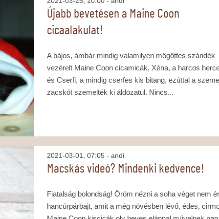
2021-03-25, 10:00
- andi
Újabb bevetésen a Maine Coon
cicaalakulat!
A bájos, ámbár mindig valamilyen mögöttes szándék
vezérelt Maine Coon cicamicák, Xéna, a harcos herc
és Cserfi, a mindig cserfes kis bitang, ezúttal a szem
zacskót szemelték ki áldozatul. Nincs...
2021-03-01, 07:05
- andi
Macskás videó? Mindenki kedvence!
Fiatalság bolondság! Öröm nézni a soha véget nem é
hancúrpárbajt, amit a még növésben lévő, édes, cirm
Maine Coon kiscicák oly heves elánnal művelnek nap,