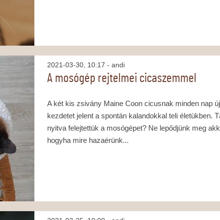
2021-03-30, 10:17
- andi
A mosógép rejtelmei cicaszemmel
A két kis zsivány Maine Coon cicusnak minden nap ú
kezdetet jelent a spontán kalandokkal teli életükben. 
nyitva felejtettük a mosógépet? Ne lepődjünk meg akk
hogyha mire hazaérünk...