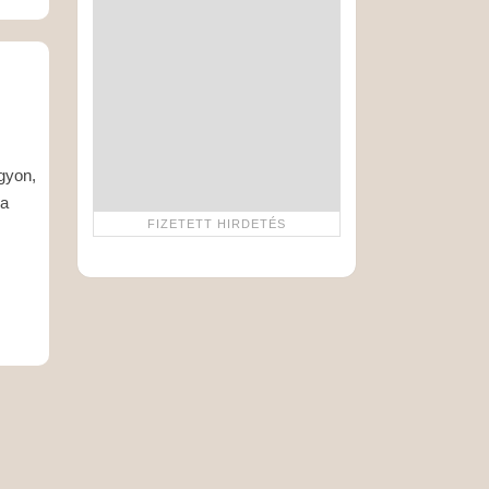
ágyon,
 a