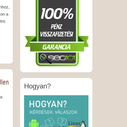
Ahhoz,
son a
tni.
llen
Hogyan?
 a
.