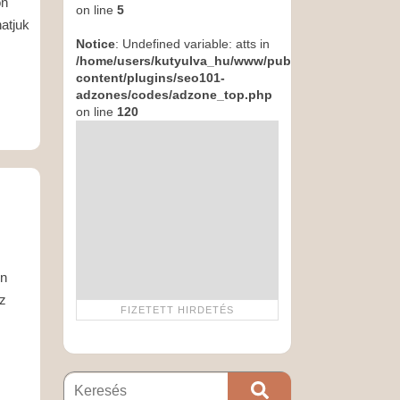
on
on line
5
atjuk
Notice
: Undefined variable: atts in
/home/users/kutyulva_hu/www/public_html/wp-
content/plugins/seo101-
adzones/codes/adzone_top.php
on line
120
en
oz