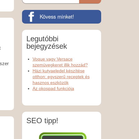
Kövess minket!
Legutóbbi
bejegyzések
t
z
Voque vagy Versace
yszer
szemüvegkeret illik hozzád?
Házi kutyaeledel készítése
otthon: egyszerű receptek és
hasznos eszközök
Az okospad funkciója
SEO tipp!