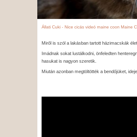
Állati
Cuki - Nice
cicás videó
maine coon
Maine C
Miről is szól a lakásban tartott házimacskák éle
Imádnak sokat lustálkodni, önfeledten hentereg
hasukat is nagyon szeretik.
Miután azonban megtöltötték a bendőjüket, ide