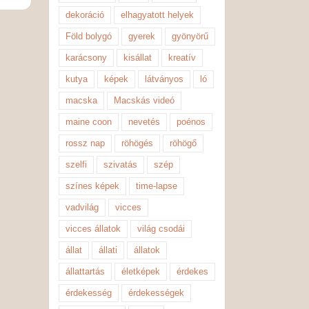
dekoráció
elhagyatott helyek
Föld bolygó
gyerek
gyönyörű
karácsony
kisállat
kreatív
kutya
képek
látványos
ló
macska
Macskás videó
maine coon
nevetés
poénos
rossz nap
röhögés
röhögő
szelfi
szivatás
szép
színes képek
time-lapse
vadvilág
vicces
vicces állatok
világ csodái
állat
állati
állatok
állattartás
életképek
érdekes
érdekesség
érdekességek