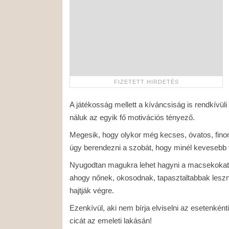
A játékosság mellett a kíváncsiság is rendkívüli
náluk az egyik fő motivációs tényező.
Megesik, hogy olykor még kecses, óvatos, finom 
úgy berendezni a szobát, hogy minél kevesebb v
Nyugodtan magukra lehet hagyni a macsekokat né
ahogy nőnek, okosodnak, tapasztaltabbak leszne
hajtják végre.
Ezenkívül, aki nem bírja elviselni az esetenként
cicát az emeleti lakásán!