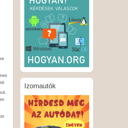
ése
emes
ni!
Izomautók
ul,
ben
son