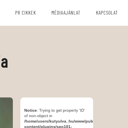
PR CIKKEK
MÉDIAAJÁNLAT
KAPCSOLAT
ja
Notice
: Trying to get property 'ID'
of non-object in
/home/users/kutyulva_hu/www/public_html/wp-
content/plugins/seo101-