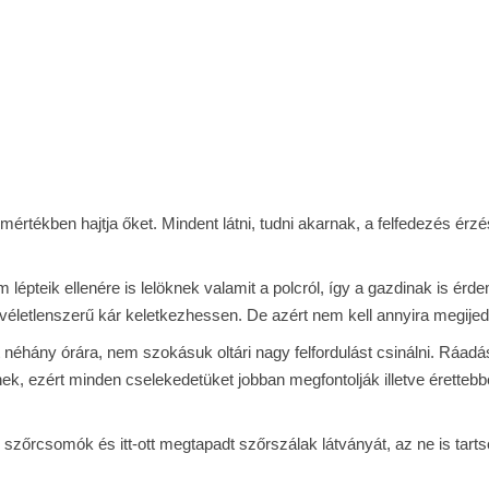
 mértékben hajtja őket. Mindent látni, tudni akarnak, a felfedezés érz
lépteik ellenére is lelöknek valamit a polcról, így a gazdinak is érd
életlenszerű kár keletkezhessen. De azért nem kell annyira megijed
hány órára, nem szokásuk oltári nagy felfordulást csinálni. Ráadás
k, ezért minden cselekedetüket jobban megfontolják illetve éretteb
i szőrcsomók és itt-ott megtapadt szőrszálak látványát, az ne is tart