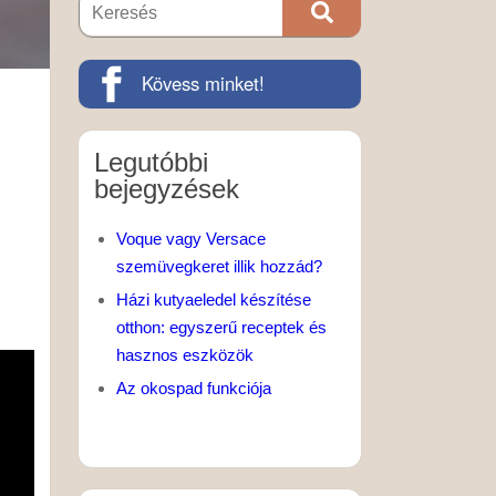
Kövess minket!
Legutóbbi
bejegyzések
Voque vagy Versace
szemüvegkeret illik hozzád?
Házi kutyaeledel készítése
otthon: egyszerű receptek és
hasznos eszközök
Az okospad funkciója