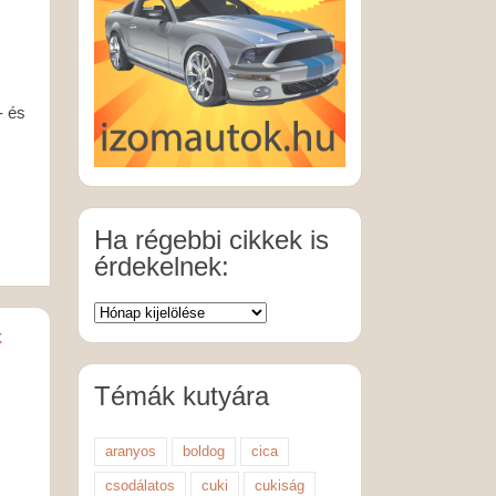
- és
Ha régebbi cikkek is
érdekelnek:
k
Témák kutyára
aranyos
boldog
cica
csodálatos
cuki
cukiság