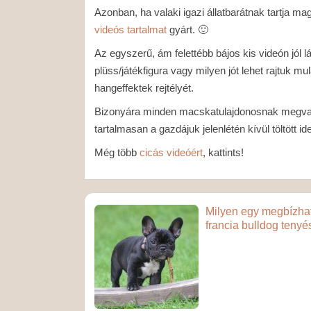
Azonban, ha valaki igazi állatbarátnak tartja ma
videós tartalmat
gyárt. 🙂
Az egyszerű, ám felettébb bájos kis videón jól l
plüss/játékfigura vagy milyen jót lehet rajtuk mu
hangeffektek rejtélyét.
Bizonyára minden macskatulajdonosnak megvann
tartalmasan a gazdájuk jelenlétén kívül töltött id
Még több
cicás videóért
, kattints!
Milyen egy megbízha
francia bulldog tenyé