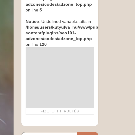
adzones/codes/adzone_top.php
on line
5
Notice
: Undefined variable: atts in
/home/users/kutyulva_hu/www/public_html/wp-
content/plugins/seo101-
adzones/codes/adzone_top.php
on line
120