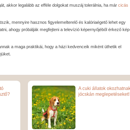
gát, akkor legalább az efféle dolgokat muszáj tolerálnia, ha már
cicás
átszik, mennyire hasznos figyelemelterelő és kalóriaégető lehet egy
latni, ahogy próbálják megfejteni a televízió képernyőjéből érkező kép
ak a maga praktikái, hogy a házi kedvenceik miként üthetik el
ejüket.
tó
A cuki állatok okozhatna
sztő?
jócskán meglepetéseket!