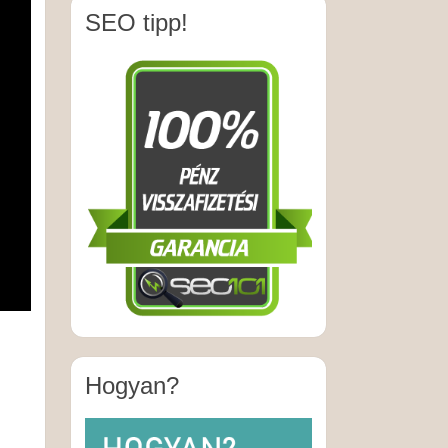
SEO tipp!
Hogyan?