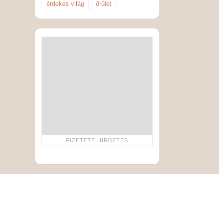
érdekes világ
őrület