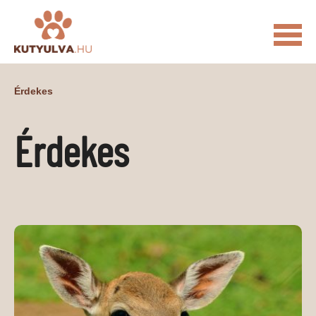
FŐOLDAL
Érdekes
MACSKÁS VIDEÓK
Érdekes
KUTYULVA – HÍREK
CUKI
ÉLETKÉPEK
NÖVÉNYEK
ÁLLATI
ÁLLATI ELEDELEK
ÁLLATI FELSZERELÉSEK
ÁLLATI SZOLGÁLTATÁSOK
PR CIKKEK