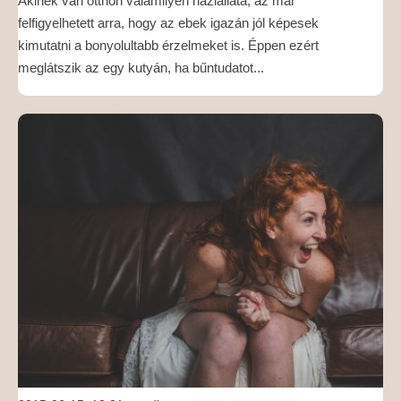
Akinek van otthon valamilyen háziállata, az már
felfigyelhetett arra, hogy az ebek igazán jól képesek
kimutatni a bonyolultabb érzelmeket is. Éppen ezért
meglátszik az egy kutyán, ha bűntudatot...