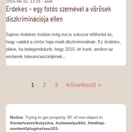
2015-06-15, 12:31
- andi
Érdekes – egy fotós szemével a vörösek
diszkriminációja ellen
Sajnos érdekes módon még ma is sokszor előfordul az,
hogy valakit a vörös haja miatt diszkriminálnak. Ez őrületes,
pláne, ha belegondolunk, hogy 2015.-öt írunk, amikor az
emberek toleranciaszintjének...
1
2
3
Következő »
Notice
: Trying to get property 'ID' of non-object in
/home/users/kutyulva_hu/www/public_html/wp-
content/plugins/seo101-