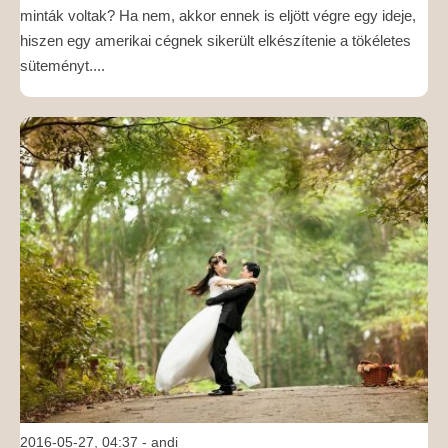
minták voltak? Ha nem, akkor ennek is eljött végre egy ideje,
hiszen egy amerikai cégnek sikerült elkészítenie a tökéletes
süteményt....
2016-05-27, 04:37
- andi