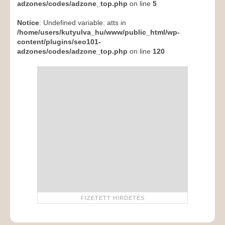
adzones/codes/adzone_top.php
on line
5
Notice
: Undefined variable: atts in
/home/users/kutyulva_hu/www/public_html/wp-
content/plugins/seo101-
adzones/codes/adzone_top.php
on line
120