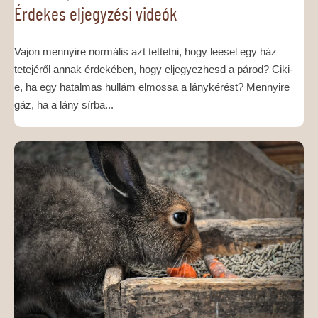
Érdekes eljegyzési videók
Vajon mennyire normális azt tettetni, hogy leesel egy ház
tetejéről annak érdekében, hogy eljegyezhesd a párod? Ciki-
e, ha egy hatalmas hullám elmossa a lánykérést? Mennyire
gáz, ha a lány sírba...