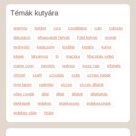
Témák kutyára
aranyos
boldog
cica
csodálatos
cuki
cukiság
dekoráció
elhagyatott helyek
Föld bolygó
gyerek
gyönyörű
karácsony
kisállat
kreatív
kutya
képek
látványos
ló
macska
Macskás videó
maine coon
nevetés
poénos
rossz nap
röhögés
röhögő
szelfi
szivatás
szép
színes képek
time-lapse
vadvilág
vicces
vicces állatok
világ csodái
állat
állati
állatok
állattartás
életképek
érdekes
érdekesség
érdekességek
érdekes világ
őrület