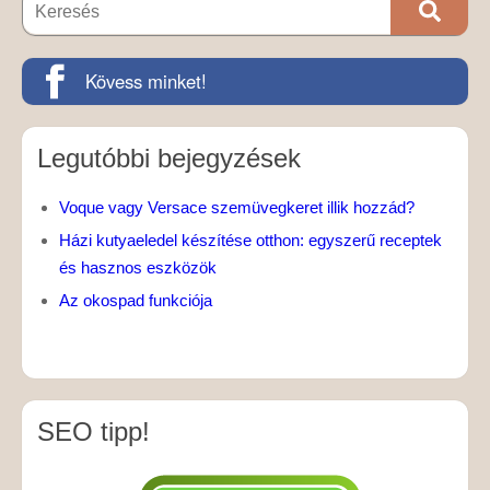
Kövess minket!
Legutóbbi bejegyzések
Voque vagy Versace szemüvegkeret illik hozzád?
Házi kutyaeledel készítése otthon: egyszerű receptek
és hasznos eszközök
Az okospad funkciója
SEO tipp!