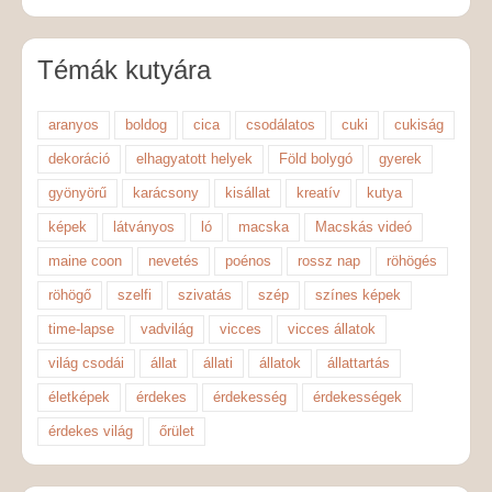
Témák kutyára
aranyos
boldog
cica
csodálatos
cuki
cukiság
dekoráció
elhagyatott helyek
Föld bolygó
gyerek
gyönyörű
karácsony
kisállat
kreatív
kutya
képek
látványos
ló
macska
Macskás videó
maine coon
nevetés
poénos
rossz nap
röhögés
röhögő
szelfi
szivatás
szép
színes képek
time-lapse
vadvilág
vicces
vicces állatok
világ csodái
állat
állati
állatok
állattartás
életképek
érdekes
érdekesség
érdekességek
érdekes világ
őrület