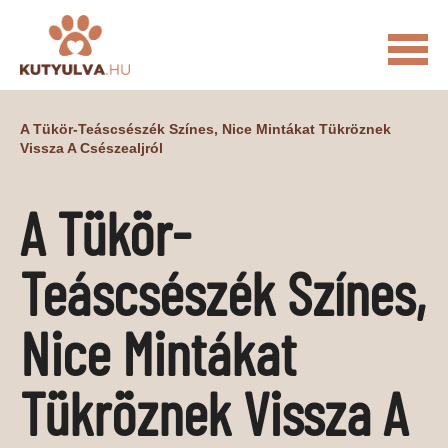
FŐOLDAL
A Tükör-Teáscsészék Színes, Nice Mintákat Tükröznek
Vissza A Csészealjról
MACSKÁS VIDEÓK
KUTYULVA – HÍREK
A Tükör-
CUKI
ÉLETKÉPEK
NÖVÉNYEK
Teáscsészék Színes,
ÁLLATI
ÁLLATI ELEDELEK
ÁLLATI FELSZERELÉSEK
Nice Mintákat
ÁLLATI SZOLGÁLTATÁSOK
Tükröznek Vissza A
PR CIKKEK