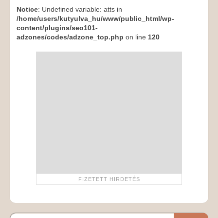
Notice
: Undefined variable: atts in
/home/users/kutyulva_hu/www/public_html/wp-
content/plugins/seo101-
adzones/codes/adzone_top.php
on line
120