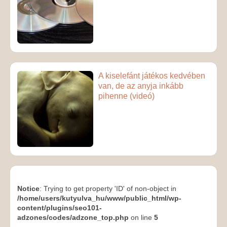
A kiselefánt játékos kedvében
van, de az anyja inkább
pihenne (videó)
Notice
: Trying to get property 'ID' of non-object in
/home/users/kutyulva_hu/www/public_html/wp-
content/plugins/seo101-
adzones/codes/adzone_top.php
on line
5