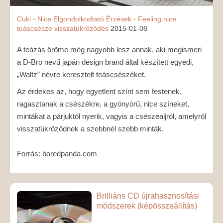
Cuki - Nice
Elgondolkodtató
Érzések - Feeling
nice
teáscsésze
visszatükröződés
2015-01-08
A teázás öröme még nagyobb lesz annak, aki megismeri
a D-Bro nevű japán design brand által készített egyedi,
„Waltz” névre keresztelt teáscsészéket.
Az érdekes az, hogy egyetlent színt sem festenek,
ragasztanak a csészékre, a gyönyörű, nice színeket,
mintákat a párjuktól nyerik, vagyis a csészealjról, amelyről
visszatükröződnek a szebbnél szebb minták.
Forrás: boredpanda.com
Brilliáns CD újrahasznosítási
módszerek (képösszeállítás)