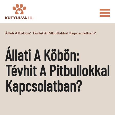
FŐOLDAL
Állati A Köbön: Tévhit A Pitbullokkal Kapcsolatban?
MACSKÁS VIDEÓK
Állati A Köbön:
KUTYULVA – HÍREK
CUKI
ÉLETKÉPEK
NÖVÉNYEK
Tévhit A Pitbullokkal
ÁLLATI
Kapcsolatban?
ÁLLATI ELEDELEK
ÁLLATI FELSZERELÉSEK
ÁLLATI SZOLGÁLTATÁSOK
PR CIKKEK