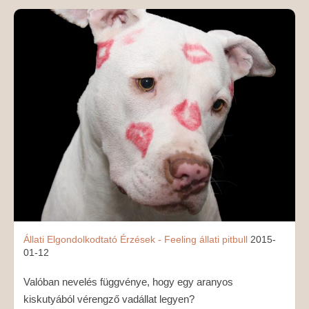
MÉDIAAJÁNLAT
KAPCSOLAT
Állati
Elgondolkodtató
Érzések - Feeling
állati
pitbull
2015-
01-12
Valóban nevelés függvénye, hogy egy aranyos
kiskutyából vérengző vadállat legyen?