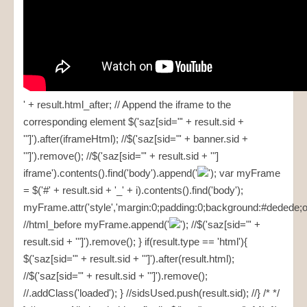
' + result.html_after; // Append the iframe to the
corresponding
element $('saz[sid="' + result.sid +
'"]').after(iframeHtml); //$('saz[sid="' + banner.sid +
'"]').remove(); //$('saz[sid="' + result.sid + '"]
iframe').contents().find('body').append('
'); var myFrame
= $('#' + result.sid + '_' + i).contents().find('body');
myFrame.attr('style','margin:0;padding:0;background:#dedede;ov
//html_before myFrame.append('
'); //$('saz[sid="' +
result.sid + '"]').remove(); } if(result.type == 'html'){
$('saz[sid="' + result.sid + '"]').after(result.html);
//$('saz[sid="' + result.sid + '"]').remove();
//.addClass('loaded'); } //sidsUsed.push(result.sid); //} /* */