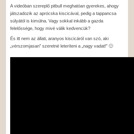
A videóban szereplő pitbull meghatóan gyerekes, ahogy
játszadozik az aprócska kiscicával, pedig a tappancsa
súlyától is kimúlna. Vagy sokkal inkább a gazda
felelőssége, hogy mivé válik kedvencük?
És itt nem az állati, aranyos kiscicáról van szó, aki
„vérszomjasan” szeretné leteríteni a „nagy vadat!” 🙂