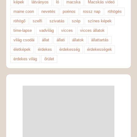
képek
látványos
ló
macska
Macskás videó
maine coon
nevetés
poénos
rossz nap
röhögés
röhögő
szelfi
szivatás
szép
színes képek
time-lapse
vadvilág
vicces
vicces állatok
világ csodái
állat
állati
állatok
állattartás
életképek
érdekes
érdekesség
érdekességek
érdekes világ
őrület