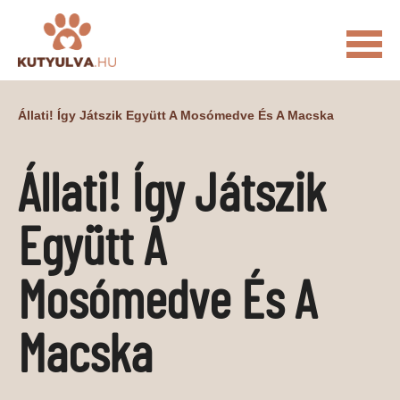
FŐOLDAL
Állati! Így Játszik Együtt A Mosómedve És A Macska
MACSKÁS VIDEÓK
Állati! Így Játszik
KUTYULVA – HÍREK
CUKI
ÉLETKÉPEK
NÖVÉNYEK
Együtt A
ÁLLATI
Mosómedve És A
ÁLLATI ELEDELEK
ÁLLATI FELSZERELÉSEK
ÁLLATI SZOLGÁLTATÁSOK
Macska
PR CIKKEK