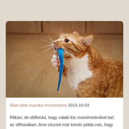
MÉDIAAJÁNLAT
KAPCSOLAT
Állati
állati
macska
mosómedve
2015-10-03
Ritkán, de előfordul, hogy valaki kis mosómedvéket tart
az otthonában. Arra viszont már kevés példa van, hogy