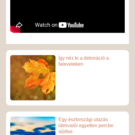
Így néz ki a dekoráció a
faleveleken
Egy észtországi utazás
látnivalói egyetlen percbe
sűrítve