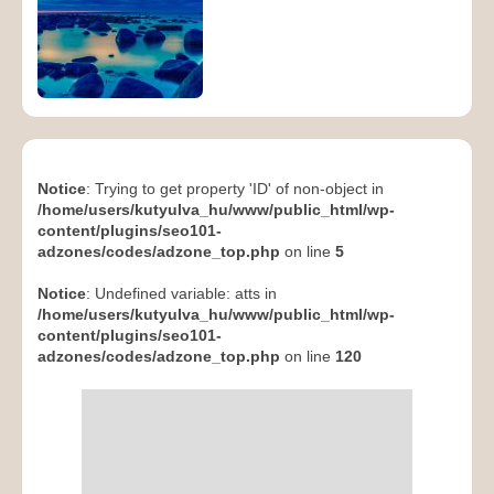
Notice
: Trying to get property 'ID' of non-object in
/home/users/kutyulva_hu/www/public_html/wp-
content/plugins/seo101-
adzones/codes/adzone_top.php
on line
5
Notice
: Undefined variable: atts in
/home/users/kutyulva_hu/www/public_html/wp-
content/plugins/seo101-
adzones/codes/adzone_top.php
on line
120