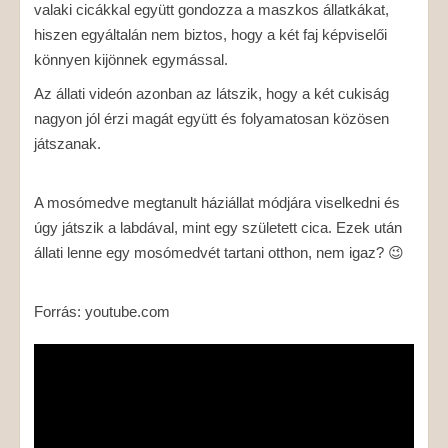
valaki cicákkal együtt gondozza a maszkos állatkákat,
hiszen egyáltalán nem biztos, hogy a két faj képviselői
könnyen kijönnek egymással.
Az állati videón azonban az látszik, hogy a két cukiság
nagyon jól érzi magát együtt és folyamatosan közösen
játszanak.
A mosómedve megtanult háziállat módjára viselkedni és
úgy játszik a labdával, mint egy született cica. Ezek után
állati lenne egy mosómedvét tartani otthon, nem igaz? 😉
Forrás: youtube.com