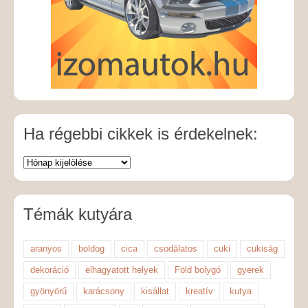
Ha régebbi cikkek is érdekelnek:
Témák kutyára
aranyos
boldog
cica
csodálatos
cuki
cukiság
dekoráció
elhagyatott helyek
Föld bolygó
gyerek
gyönyörű
karácsony
kisállat
kreatív
kutya