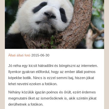
MÉDIAAJÁNLAT
KAPCSOLAT
Állati
állati
fotó
2015-06-30
Jó néha egy kicsit hátradőlni és böngészni az interneten.
Ilyenkor gyakran előfordul, hogy az ember állati poénos
képekbe botlik. Nincs is ezzel semmi baj, hiszen jókat
lehet nevetni ezeken a fotókon.
Néhány közülük igazán poénos és őrült, ezért érdemes
megmutatni őket az ismerősöknek is, akik szintén jókat
derülhetnek a fotókon.