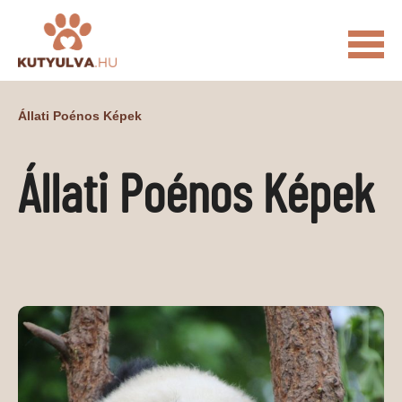
FŐOLDAL
Állati Poénos Képek
MACSKÁS VIDEÓK
Állati Poénos Képek
KUTYULVA – HÍREK
CUKI
ÉLETKÉPEK
NÖVÉNYEK
ÁLLATI
ÁLLATI ELEDELEK
ÁLLATI FELSZERELÉSEK
ÁLLATI SZOLGÁLTATÁSOK
PR CIKKEK