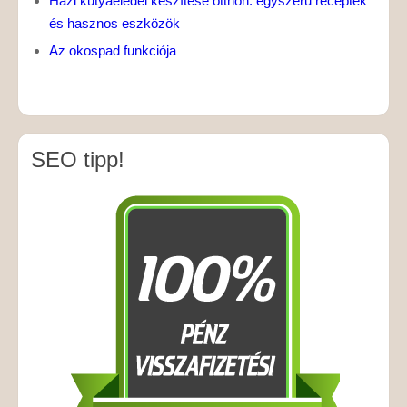
Házi kutyaeledel készítése otthon: egyszerű receptek
és hasznos eszközök
Az okospad funkciója
SEO tipp!