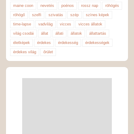
maine coon
nevetés
poénos
rossz nap
röhögés
röhögő
szelfi
szivatás
szép
színes képek
time-lapse
vadvilág
vicces
vicces állatok
világ csodái
állat
állati
állatok
állattartás
életképek
érdekes
érdekesség
érdekességek
érdekes világ
őrület