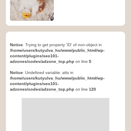
Notice
: Trying to get property 'ID' of non-object in
/home/users/kutyulva_hu/www/public_html/wp-
content/plugins/seo101-
adzones/codes/adzone_top.php
on line
5
Notice
: Undefined variable: atts in
/home/users/kutyulva_hu/www/public_html/wp-
content/plugins/seo101-
adzones/codes/adzone_top.php
on line
120