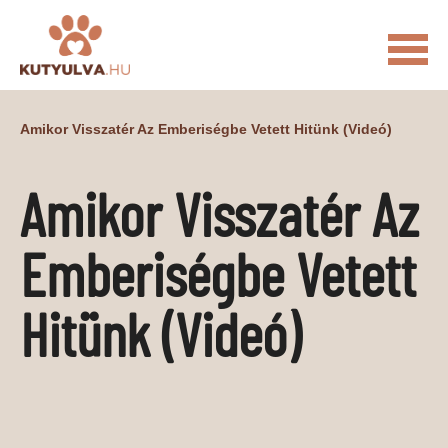
FŐOLDAL
Amikor Visszatér Az Emberiségbe Vetett Hitünk (videó)
MACSKÁS VIDEÓK
Amikor Visszatér Az
KUTYULVA – HÍREK
CUKI
ÉLETKÉPEK
NÖVÉNYEK
Emberiségbe Vetett
ÁLLATI
Hitünk (videó)
ÁLLATI ELEDELEK
ÁLLATI FELSZERELÉSEK
ÁLLATI SZOLGÁLTATÁSOK
PR CIKKEK