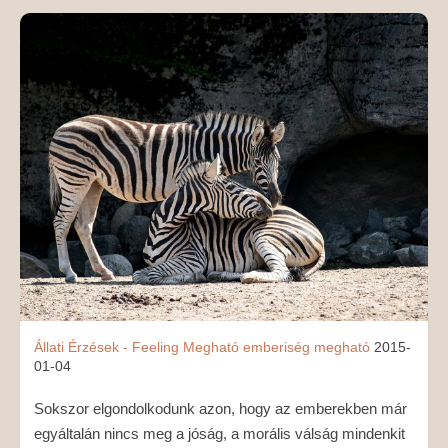
MÉDIAAJÁNLAT
KAPCSOLAT
Állati
Érzések - Feeling
Megható
emberiség
megható
2015-
01-04
Sokszor elgondolkodunk azon, hogy az emberekben már
egyáltalán nincs meg a jóság, a morális válság mindenkit