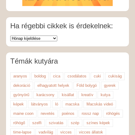
Ha régebbi cikkek is érdekelnek:
Témák kutyára
aranyos
boldog
cica
csodálatos
cuki
cukiság
dekoráció
elhagyatott helyek
Föld bolygó
gyerek
gyönyörű
karácsony
kisállat
kreatív
kutya
képek
látványos
ló
macska
Macskás videó
maine coon
nevetés
poénos
rossz nap
röhögés
röhögő
szelfi
szivatás
szép
színes képek
time-lapse
vadvilág
vicces
vicces állatok