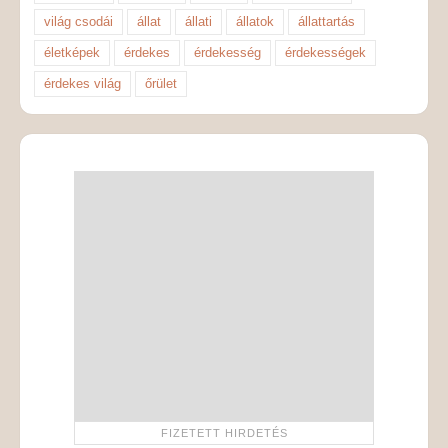
világ csodái
állat
állati
állatok
állattartás
életképek
érdekes
érdekesség
érdekességek
érdekes világ
őrület