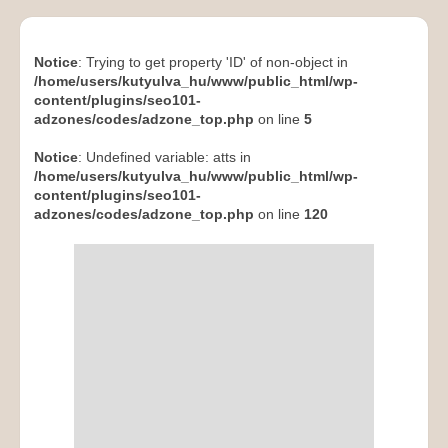
Notice
: Trying to get property 'ID' of non-object in
/home/users/kutyulva_hu/www/public_html/wp-
content/plugins/seo101-
adzones/codes/adzone_top.php
on line
5
Notice
: Undefined variable: atts in
/home/users/kutyulva_hu/www/public_html/wp-
content/plugins/seo101-
adzones/codes/adzone_top.php
on line
120