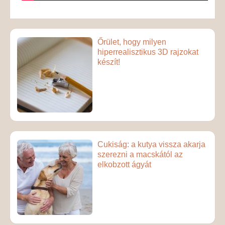
Őrület, hogy milyen
hiperrealisztikus 3D rajzokat
készít!
Cukiság: a kutya vissza akarja
szerezni a macskától az
elkobzott ágyát