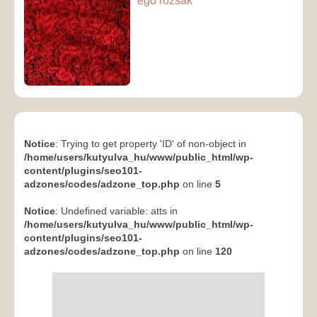
égő rózsák
Notice
: Trying to get property 'ID' of non-object in
/home/users/kutyulva_hu/www/public_html/wp-
content/plugins/seo101-
adzones/codes/adzone_top.php
on line
5
Notice
: Undefined variable: atts in
/home/users/kutyulva_hu/www/public_html/wp-
content/plugins/seo101-
adzones/codes/adzone_top.php
on line
120