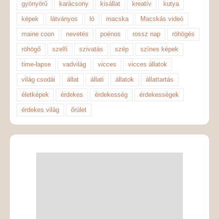
gyönyörű
karácsony
kisállat
kreatív
kutya
képek
látványos
ló
macska
Macskás videó
maine coon
nevetés
poénos
rossz nap
röhögés
röhögő
szelfi
szivatás
szép
színes képek
time-lapse
vadvilág
vicces
vicces állatok
világ csodái
állat
állati
állatok
állattartás
életképek
érdekes
érdekesség
érdekességek
érdekes világ
őrület