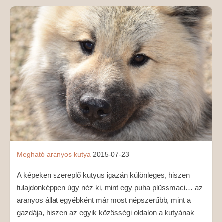
MÉDIAAJÁNLAT
KAPCSOLAT
Megható
aranyos
kutya
2015-07-23
A képeken szereplő kutyus igazán különleges, hiszen
tulajdonképpen úgy néz ki, mint egy puha plüssmaci… az
aranyos állat egyébként már most népszerűbb, mint a
gazdája, hiszen az egyik közösségi oldalon a kutyának