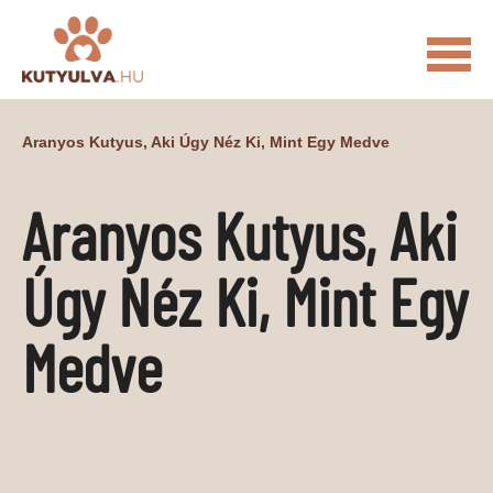
FŐOLDAL
Aranyos Kutyus, Aki Úgy Néz Ki, Mint Egy Medve
MACSKÁS VIDEÓK
Aranyos Kutyus, Aki
KUTYULVA – HÍREK
CUKI
ÉLETKÉPEK
NÖVÉNYEK
Úgy Néz Ki, Mint Egy
ÁLLATI
Medve
ÁLLATI ELEDELEK
ÁLLATI FELSZERELÉSEK
ÁLLATI SZOLGÁLTATÁSOK
PR CIKKEK