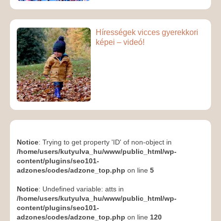
Hírességek vicces gyerekkori
képei – videó!
Notice
: Trying to get property 'ID' of non-object in
/home/users/kutyulva_hu/www/public_html/wp-
content/plugins/seo101-
adzones/codes/adzone_top.php
on line
5
Notice
: Undefined variable: atts in
/home/users/kutyulva_hu/www/public_html/wp-
content/plugins/seo101-
adzones/codes/adzone_top.php
on line
120