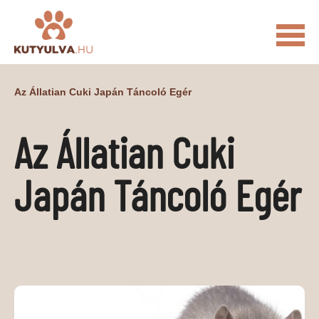
FŐOLDAL
Az Állatian Cuki Japán Táncoló Egér
MACSKÁS VIDEÓK
Az Állatian Cuki
KUTYULVA – HÍREK
CUKI
ÉLETKÉPEK
NÖVÉNYEK
Japán Táncoló Egér
ÁLLATI
ÁLLATI ELEDELEK
ÁLLATI FELSZERELÉSEK
ÁLLATI SZOLGÁLTATÁSOK
PR CIKKEK