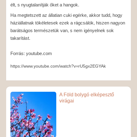
élt, s nyugtalanítják őket a hangok.
Ha megtetszett az állatian cuki egérke, akkor tudd, hogy
háziállatnak tökéletesek ezek a rágcsálók, hiszen nagyon
barátságos természetük van, s nem igényelnek sok
takarítást.
Forrás: youtube.com
https://www.youtube.com/watch?v=rU5gx2EGYAk
A Föld bolygó elképesztő
virágai