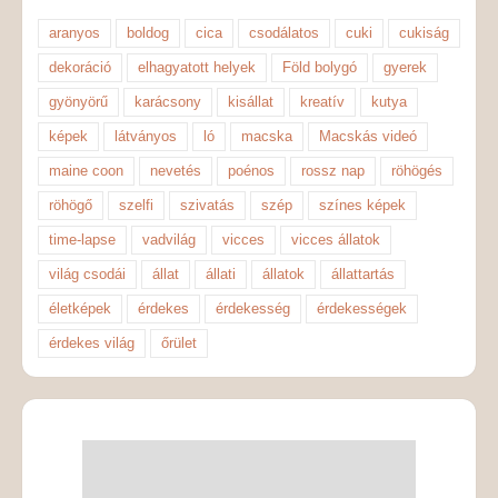
aranyos
boldog
cica
csodálatos
cuki
cukiság
dekoráció
elhagyatott helyek
Föld bolygó
gyerek
gyönyörű
karácsony
kisállat
kreatív
kutya
képek
látványos
ló
macska
Macskás videó
maine coon
nevetés
poénos
rossz nap
röhögés
röhögő
szelfi
szivatás
szép
színes képek
time-lapse
vadvilág
vicces
vicces állatok
világ csodái
állat
állati
állatok
állattartás
életképek
érdekes
érdekesség
érdekességek
érdekes világ
őrület