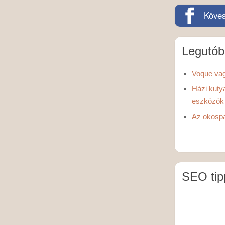
Köves
Legutób
Voque vag
Házi kuty
eszközök
Az okospa
SEO tip