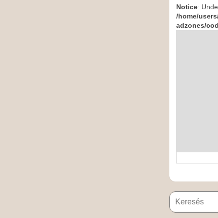
Notice
: Undef
/home/users
adzones/co