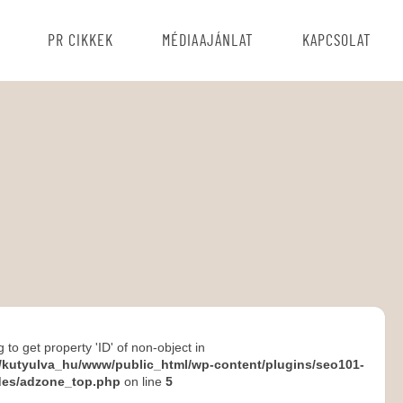
PR CIKKEK
MÉDIAAJÁNLAT
KAPCSOLAT
g to get property 'ID' of non-object in
/kutyulva_hu/www/public_html/wp-content/plugins/seo101-
des/adzone_top.php
on line
5