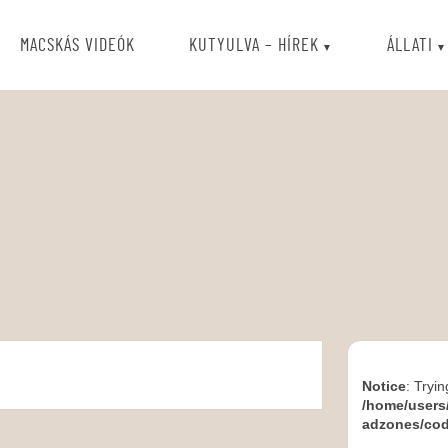
MACSKÁS VIDEÓK
KUTYULVA – HÍREK
ÁLLATI
Notice
: Tryin
/home/users
adzones/co