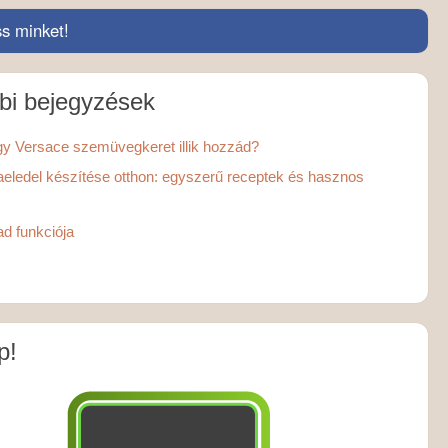
s minket!
bi bejegyzések
y Versace szemüvegkeret illik hozzád?
aeledel készítése otthon: egyszerű receptek és hasznos
d funkciója
p!