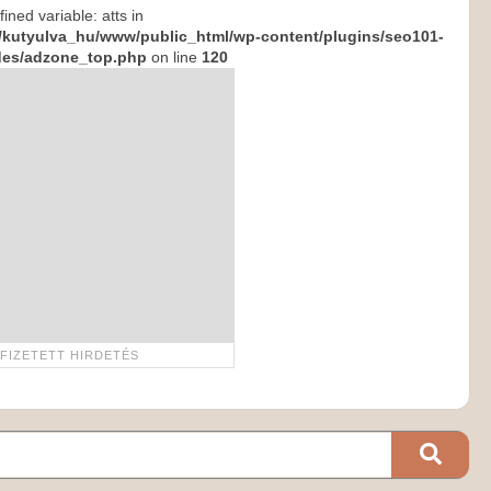
ined variable: atts in
/kutyulva_hu/www/public_html/wp-content/plugins/seo101-
des/adzone_top.php
on line
120