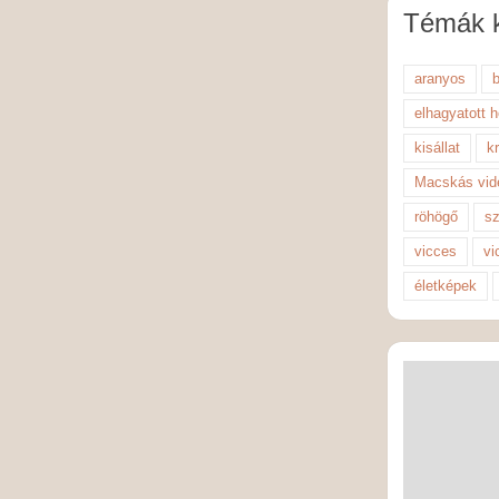
Témák k
aranyos
elhagyatott 
kisállat
k
Macskás vid
röhögő
sz
vicces
vi
életképek