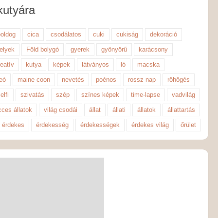
utyára
boldog
cica
csodálatos
cuki
cukiság
dekoráció
helyek
Föld bolygó
gyerek
gyönyörű
karácsony
reatív
kutya
képek
látványos
ló
macska
eó
maine coon
nevetés
poénos
rossz nap
röhögés
elfi
szivatás
szép
színes képek
time-lapse
vadvilág
cces állatok
világ csodái
állat
állati
állatok
állattartás
érdekes
érdekesség
érdekességek
érdekes világ
őrület