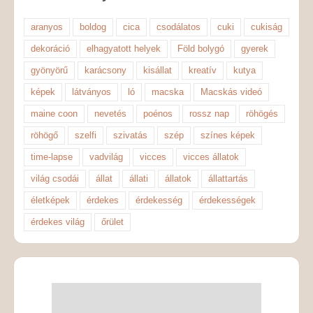
aranyos
boldog
cica
csodálatos
cuki
cukiság
dekoráció
elhagyatott helyek
Föld bolygó
gyerek
gyönyörű
karácsony
kisállat
kreatív
kutya
képek
látványos
ló
macska
Macskás videó
maine coon
nevetés
poénos
rossz nap
röhögés
röhögő
szelfi
szivatás
szép
színes képek
time-lapse
vadvilág
vicces
vicces állatok
világ csodái
állat
állati
állatok
állattartás
életképek
érdekes
érdekesség
érdekességek
érdekes világ
őrület