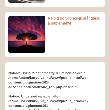
A Föld bolygó egyik ajándéka:
a naplemente
Notice
: Trying to get property 'ID' of non-object in
/home/users/kutyulva_hu/www/public_html/wp-
content/plugins/seo101-
adzones/codes/adzone_top.php
on line
5
Notice
: Undefined variable: atts in
/home/users/kutyulva_hu/www/public_html/wp-
content/plugins/seo101-