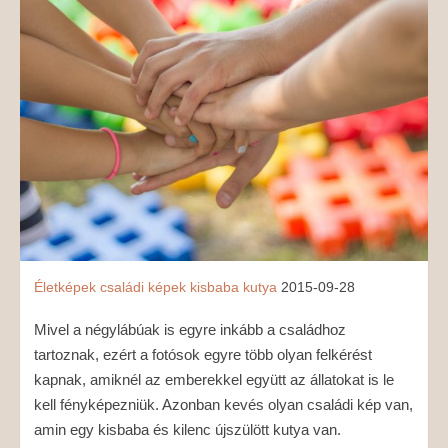
MÉDIAAJÁNLAT
KAPCSOLAT
Életképek
családi képek
kisbaba
kutya
2015-09-28
Mivel a négylábúak is egyre inkább a családhoz
tartoznak, ezért a fotósok egyre több olyan felkérést
kapnak, amiknél az emberekkel együtt az állatokat is le
kell fényképezniük. Azonban kevés olyan családi kép van,
amin egy kisbaba és kilenc újszülött kutya van.