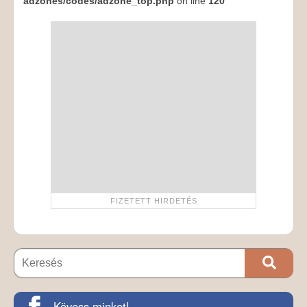
adzones/codes/adzone_top.php
on line
120
Kövess minket!