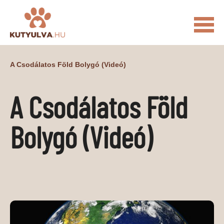
FŐOLDAL
A Csodálatos Föld Bolygó (videó)
MACSKÁS VIDEÓK
A Csodálatos Föld
KUTYULVA – HÍREK
CUKI
ÉLETKÉPEK
NÖVÉNYEK
Bolygó (videó)
ÁLLATI
ÁLLATI ELEDELEK
ÁLLATI FELSZERELÉSEK
ÁLLATI SZOLGÁLTATÁSOK
PR CIKKEK