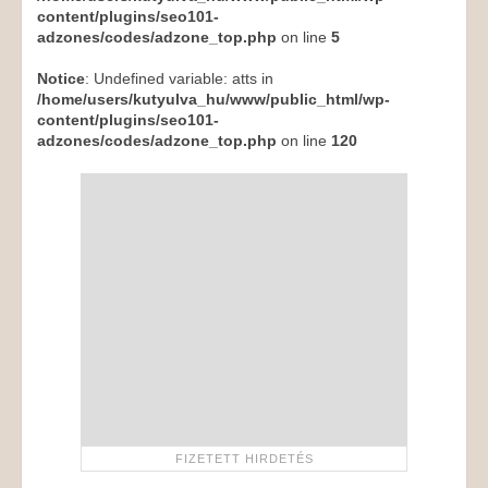
content/plugins/seo101-
adzones/codes/adzone_top.php
on line
5
Notice
: Undefined variable: atts in
/home/users/kutyulva_hu/www/public_html/wp-
content/plugins/seo101-
adzones/codes/adzone_top.php
on line
120