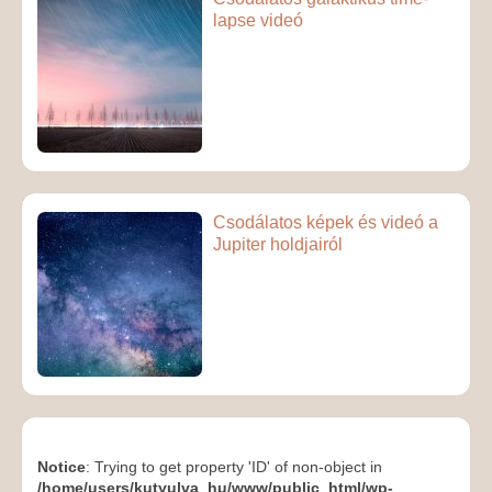
lapse videó
Csodálatos képek és videó a
Jupiter holdjairól
Notice
: Trying to get property 'ID' of non-object in
/home/users/kutyulva_hu/www/public_html/wp-