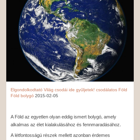
MÉDIAAJÁNLAT
KAPCSOLAT
Elgondolkodtató
Világ csodái ide gyűljetek!
csodálatos
Föld
Föld bolygó
2015-02-05
A Föld az egyetlen olyan eddig ismert bolygó, amely
alkalmas az élet kialakulásához és fennmaradásához.
A létfontosságú részek mellett azonban érdemes