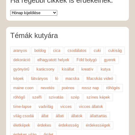
Ha régebbi cikkek is érdekelnek:
Témák kutyára
aranyos
boldog
cica
csodálatos
cuki
cukiság
dekoráció
elhagyatott helyek
Föld bolygó
gyerek
gyönyörű
karácsony
kisállat
kreatív
kutya
képek
látványos
ló
macska
Macskás videó
maine coon
nevetés
poénos
rossz nap
röhögés
röhögő
szelfi
szivatás
szép
színes képek
time-lapse
vadvilág
vicces
vicces állatok
világ csodái
állat
állati
állatok
állattartás
életképek
érdekes
érdekesség
érdekességek
érdekes világ
őrület