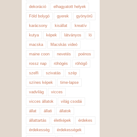
dekoráció
elhagyatott helyek
Föld bolygó
gyerek
gyönyörű
karácsony
kisállat
kreatív
kutya
képek
látványos
ló
macska
Macskás videó
maine coon
nevetés
poénos
rossz nap
röhögés
röhögő
szelfi
szivatás
szép
színes képek
time-lapse
vadvilág
vicces
vicces állatok
világ csodái
állat
állati
állatok
állattartás
életképek
érdekes
érdekesség
érdekességek