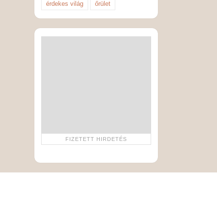
érdekes világ
őrület