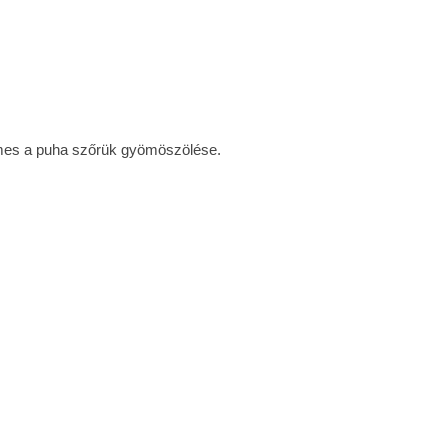
lemes a puha szőrük gyömöszölése.