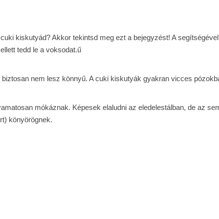
cuki kiskutyád? Akkor tekintsd meg ezt a bejegyzést! A segítségével
llett tedd le a voksodat.ű
 biztosan nem lesz könnyű. A cuki kiskutyák gyakran vicces pózokb
olyamatosan mókáznak. Képesek elaludni az eledelestálban, de az se
ért) könyörögnek.