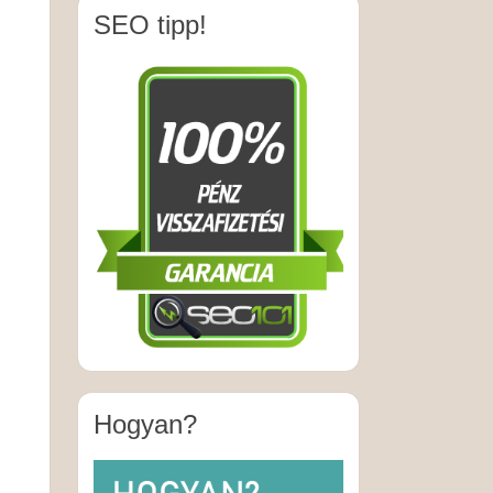
SEO tipp!
Hogyan?