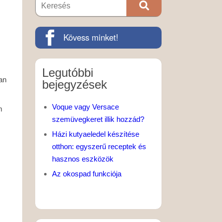
Kövess minket!
Legutóbbi
an
bejegyzések
Voque vagy Versace
m
szemüvegkeret illik hozzád?
Házi kutyaeledel készítése
otthon: egyszerű receptek és
hasznos eszközök
Az okospad funkciója