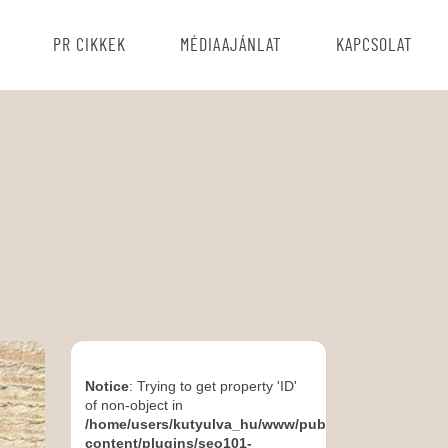
PR CIKKEK
MÉDIAAJÁNLAT
KAPCSOLAT
Notice
: Trying to get property 'ID'
of non-object in
/home/users/kutyulva_hu/www/public_html/wp-
content/plugins/seo101-