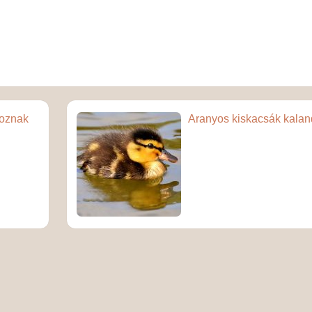
roznak
Aranyos kiskacsák kalan