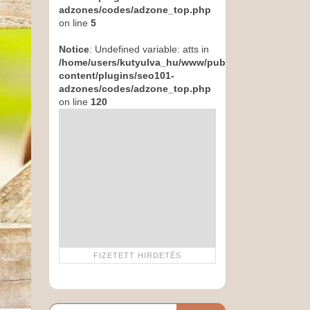
adzones/codes/adzone_top.php
on line
5
Notice
: Undefined variable: atts in
/home/users/kutyulva_hu/www/public_html/wp-
content/plugins/seo101-
adzones/codes/adzone_top.php
on line
120