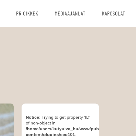
PR CIKKEK
MÉDIAAJÁNLAT
KAPCSOLAT
Notice
: Trying to get property 'ID'
of non-object in
/home/users/kutyulva_hu/www/public_html/wp-
content/plugins/seo101-