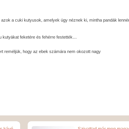
zok a cuki kutyusok, amelyek úgy néznek ki, mintha pandák lenné
u kutyákat feketére és fehérre festették…
rt reméljük, hogy az ebek számára nem okozott nagy
ás kávé
Szivattad már meg maga