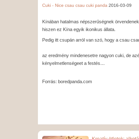
Cuki - Nice
csau csau
cuki
panda
2016-03-09
Kínában hatalmas népszerűségnek örvendenek a
hiszen ez Kína egyik ikonikus állata.
Pedig itt csupán arról van szó, hogy a csau csa
az eredmény mindenesetre nagyon cuki, de azé
kényelmetlenségeet a festés…
Forrás: boredpanda.com
Kreatív ötletek: alkot