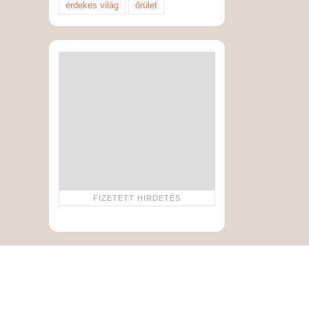
érdekes világ
őrület