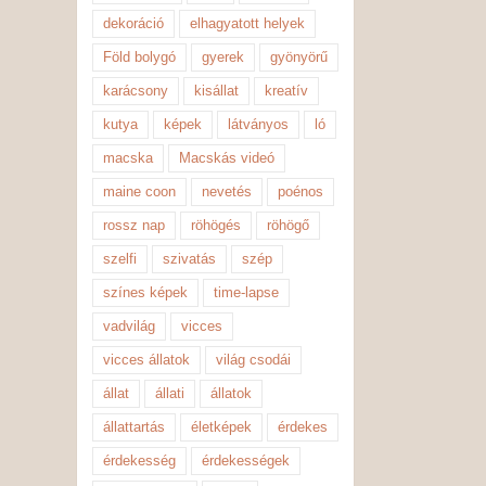
dekoráció
elhagyatott helyek
Föld bolygó
gyerek
gyönyörű
karácsony
kisállat
kreatív
kutya
képek
látványos
ló
macska
Macskás videó
maine coon
nevetés
poénos
rossz nap
röhögés
röhögő
szelfi
szivatás
szép
színes képek
time-lapse
vadvilág
vicces
vicces állatok
világ csodái
állat
állati
állatok
állattartás
életképek
érdekes
érdekesség
érdekességek