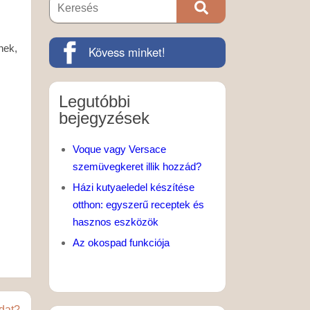
nek,
Kövess minket!
Legutóbbi
bejegyzések
Voque vagy Versace
szemüvegkeret illik hozzád?
Házi kutyaeledel készítése
otthon: egyszerű receptek és
hasznos eszközök
Az okospad funkciója
dat?