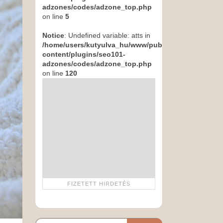
adzones/codes/adzone_top.php
on line
5
Notice
: Undefined variable: atts in
/home/users/kutyulva_hu/www/public_html/wp-
content/plugins/seo101-
adzones/codes/adzone_top.php
on line
120