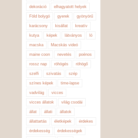
dekoráció
elhagyatott helyek
Föld bolygó
gyerek
gyönyörű
karácsony
kisállat
kreatív
kutya
képek
látványos
ló
macska
Macskás videó
maine coon
nevetés
poénos
rossz nap
röhögés
röhögő
szelfi
szivatás
szép
színes képek
time-lapse
vadvilág
vicces
vicces állatok
világ csodái
állat
állati
állatok
állattartás
életképek
érdekes
érdekesség
érdekességek