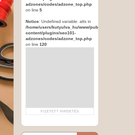
adzones/codes/adzone_top.php
on line
5
Notice
: Undefined variable: atts in
/home/users/kutyulva_hu/www/public_html/wp-
content/plugins/seo101-
adzones/codes/adzone_top.php
on line
120