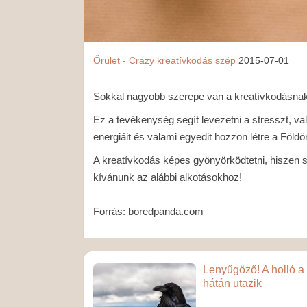
Őrület - Crazy
kreatívkodás
szép
2015-07-01
Sokkal nagyobb szerepe van a kreatívkodásnak
Ez a tevékenység segít levezetni a stresszt, v
energiáit és valami egyedit hozzon létre a Földö
A kreatívkodás képes gyönyörködtetni, hiszen 
kívánunk az alábbi alkotásokhoz!
Forrás: boredpanda.com
Lenyűgöző! A holló a
hátán utazik