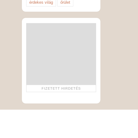
érdekes világ
őrület