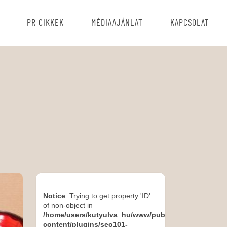
PR CIKKEK
MÉDIAAJÁNLAT
KAPCSOLAT
Notice
: Trying to get property 'ID'
of non-object in
/home/users/kutyulva_hu/www/public_html/wp-
content/plugins/seo101-