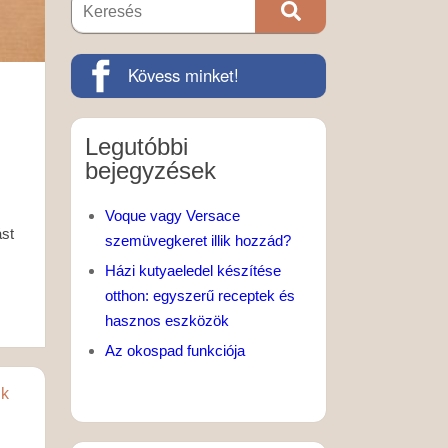
Kövess minket!
Legutóbbi
bejegyzések
Voque vagy Versace
ást
szemüvegkeret illik hozzád?
Házi kutyaeledel készítése
otthon: egyszerű receptek és
hasznos eszközök
Az okospad funkciója
ik