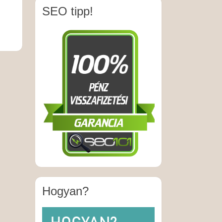
SEO tipp!
Hogyan?