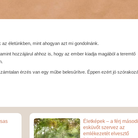
 az életünkben, mint ahogyan azt mi gondolnánk.
alamint hozzájárul ahhoz is, hogy az ember kiadja magából a teremtő
n.
számtalan érzés van egy műbe belesűrítve. Éppen ezért jó szórakoz
 sas
Életképek – a férj másod
esküvőt szervez az
emlékezetét elvesztő