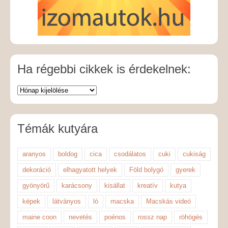
Ha régebbi cikkek is érdekelnek:
Témák kutyára
aranyos
boldog
cica
csodálatos
cuki
cukiság
dekoráció
elhagyatott helyek
Föld bolygó
gyerek
gyönyörű
karácsony
kisállat
kreatív
kutya
képek
látványos
ló
macska
Macskás videó
maine coon
nevetés
poénos
rossz nap
röhögés