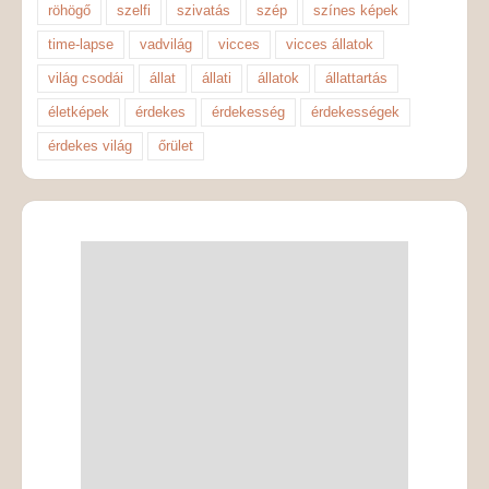
röhögő
szelfi
szivatás
szép
színes képek
time-lapse
vadvilág
vicces
vicces állatok
világ csodái
állat
állati
állatok
állattartás
életképek
érdekes
érdekesség
érdekességek
érdekes világ
őrület