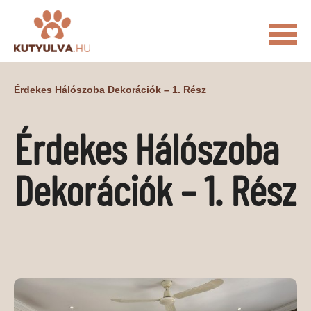
FŐOLDAL
Érdekes Hálószoba Dekorációk – 1. Rész
MACSKÁS VIDEÓK
Érdekes Hálószoba
KUTYULVA – HÍREK
CUKI
ÉLETKÉPEK
NÖVÉNYEK
Dekorációk – 1. Rész
ÁLLATI
ÁLLATI ELEDELEK
ÁLLATI FELSZERELÉSEK
ÁLLATI SZOLGÁLTATÁSOK
PR CIKKEK