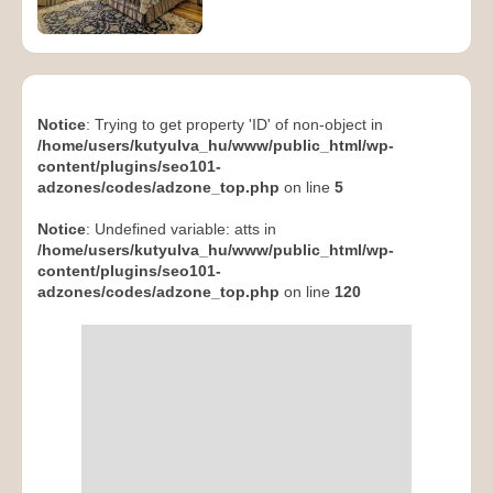
Notice
: Trying to get property 'ID' of non-object in
/home/users/kutyulva_hu/www/public_html/wp-
content/plugins/seo101-
adzones/codes/adzone_top.php
on line
5
Notice
: Undefined variable: atts in
/home/users/kutyulva_hu/www/public_html/wp-
content/plugins/seo101-
adzones/codes/adzone_top.php
on line
120