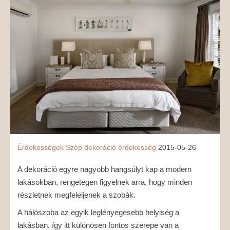
MÉDIAAJÁNLAT
KAPCSOLAT
Érdekességek
Szép
dekoráció
érdekesség
2015-05-26
A dekoráció egyre nagyobb hangsúlyt kap a modern
lakásokban, rengetegen figyelnek arra, hogy minden
részletnek megfeleljenek a szobák.
A hálószoba az egyik leglényegesebb helyiség a
lakásban, így itt különösen fontos szerepe van a