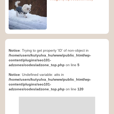
Notice
: Trying to get property 'ID' of non-object in
/home/users/kutyulva_hu/www/public_html/wp-
content/plugins/seo101-
adzones/codes/adzone_top.php
on line
5
Notice
: Undefined variable: atts in
/home/users/kutyulva_hu/www/public_html/wp-
content/plugins/seo101-
adzones/codes/adzone_top.php
on line
120