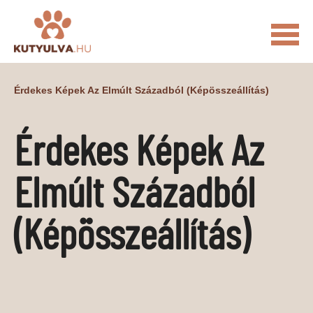
FŐOLDAL
Érdekes Képek Az Elmúlt Századból (képösszeállítás)
MACSKÁS VIDEÓK
Érdekes Képek Az
KUTYULVA – HÍREK
CUKI
ÉLETKÉPEK
NÖVÉNYEK
Elmúlt Századból
ÁLLATI
(képösszeállítás)
ÁLLATI ELEDELEK
ÁLLATI FELSZERELÉSEK
ÁLLATI SZOLGÁLTATÁSOK
PR CIKKEK