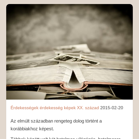
MÉDIAAJÁNLAT
KAPCSOLAT
Érdekességek
érdekesség
képek
XX. század
2015-02-20
Az elmúlt században rengeteg dolog történt a
korábbiakhoz képest.