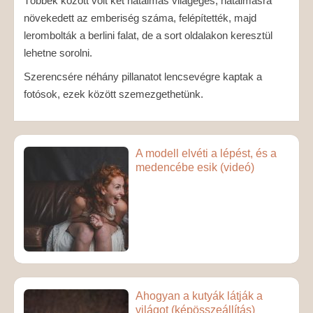
Többek között volt két hatalmas világégés, hatalmasra
növekedett az emberiség száma, felépítették, majd
lerombolták a berlini falat, de a sort oldalakon keresztül
lehetne sorolni.
Szerencsére néhány pillanatot lencsevégre kaptak a
fotósok, ezek között szemezgethetünk.
A modell elvéti a lépést, és a
medencébe esik (videó)
Ahogyan a kutyák látják a
világot (képösszeállítás)