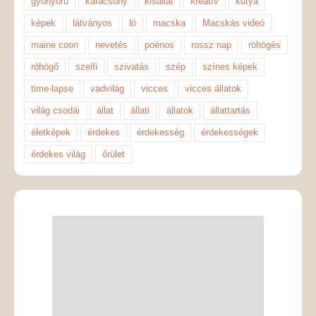
gyönyörű
karácsony
kisállat
kreatív
kutya
képek
látványos
ló
macska
Macskás videó
maine coon
nevetés
poénos
rossz nap
röhögés
röhögő
szelfi
szivatás
szép
színes képek
time-lapse
vadvilág
vicces
vicces állatok
világ csodái
állat
állati
állatok
állattartás
életképek
érdekes
érdekesség
érdekességek
érdekes világ
őrület