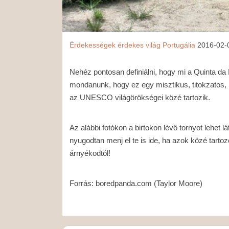
Érdekességek
érdekes világ
Portugália
2016-02-
Nehéz pontosan definiálni, hogy mi a Quinta da 
mondanunk, hogy ez egy misztikus, titokzatos,
az UNESCO világörökségei közé tartozik.
Az alábbi fotókon a birtokon lévő tornyot lehet l
nyugodtan menj el te is ide, ha azok közé tartoz
árnyékodtól!
Forrás: boredpanda.com (Taylor Moore)