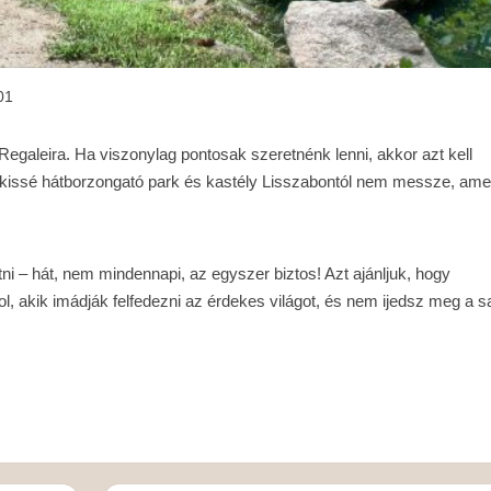
01
Regaleira. Ha viszonylag pontosak szeretnénk lenni, akkor azt kell
 kissé hátborzongató park és kastély Lisszabontól nem messze, ame
átni – hát, nem mindennapi, az egyszer biztos! Azt ajánljuk, hogy
ol, akik imádják felfedezni az érdekes világot, és nem ijedsz meg a sa