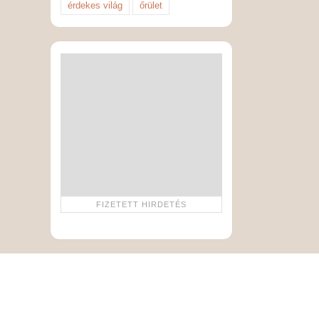
érdekes világ
őrület