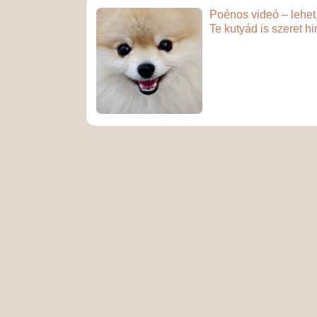
Poénos videó – lehet
Te kutyád is szeret hi