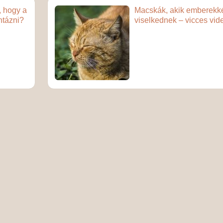
, hogy a
Macskák, akik emberekk
ntázni?
viselkednek – vicces vid