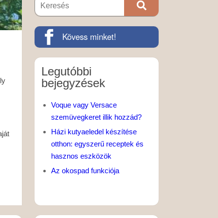
Kövess minket!
Legutóbbi
bejegyzések
ly
Voque vagy Versace
szemüvegkeret illik hozzád?
Házi kutyaeledel készítése
ját
otthon: egyszerű receptek és
hasznos eszközök
Az okospad funkciója