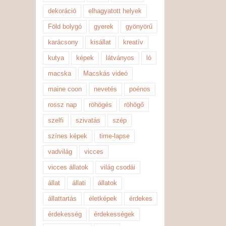
dekoráció
elhagyatott helyek
Föld bolygó
gyerek
gyönyörű
karácsony
kisállat
kreatív
kutya
képek
látványos
ló
macska
Macskás videó
maine coon
nevetés
poénos
rossz nap
röhögés
röhögő
szelfi
szivatás
szép
színes képek
time-lapse
vadvilág
vicces
vicces állatok
világ csodái
állat
állati
állatok
állattartás
életképek
érdekes
érdekesség
érdekességek