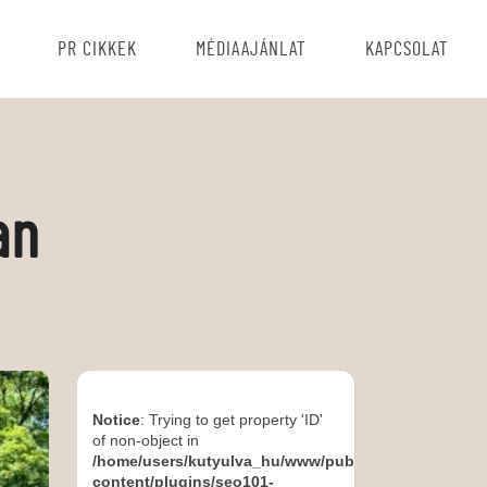
PR CIKKEK
MÉDIAAJÁNLAT
KAPCSOLAT
an
Notice
: Trying to get property 'ID'
of non-object in
/home/users/kutyulva_hu/www/public_html/wp-
content/plugins/seo101-