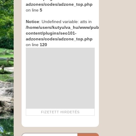
adzones/codes/adzone_top.php
on line
5
Notice
: Undefined variable: atts in
/home/users/kutyulva_hu/www/public_html/wp-
content/plugins/seo101-
adzones/codes/adzone_top.php
on line
120