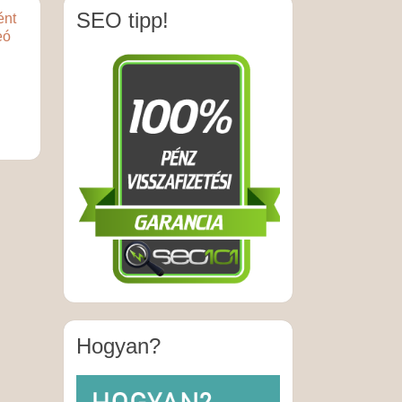
SEO tipp!
ént
eó
Hogyan?