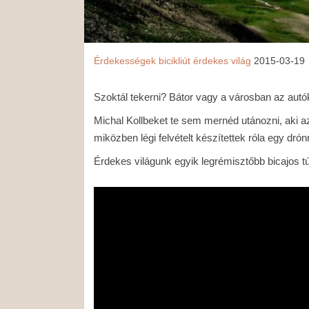
Érdekességek
bicikliút
érdekes világ
2015-03-19
Szoktál tekerni? Bátor vagy a városban az autók
Michal Kollbeket te sem mernéd utánozni, aki a
miközben légi felvételt készítettek róla egy drón
Érdekes világunk egyik legrémisztőbb bicajos tú