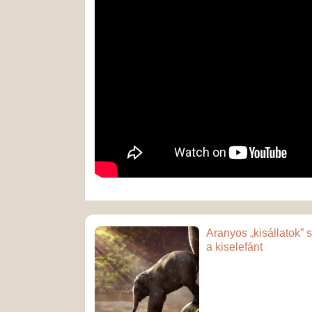
Aranyos „kisállatok” s
a kiselefánt