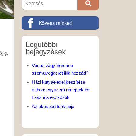
Kövess minket!
Legutóbbi
bejegyzések
gig,
Voque vagy Versace
szemüvegkeret illik hozzád?
Házi kutyaeledel készítése
otthon: egyszerű receptek és
hasznos eszközök
Az okospad funkciója