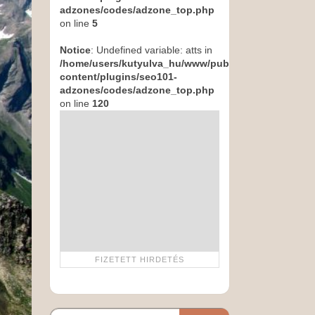
adzones/codes/adzone_top.php
on line
5
Notice
: Undefined variable: atts in
/home/users/kutyulva_hu/www/public_html/wp-
content/plugins/seo101-
adzones/codes/adzone_top.php
on line
120