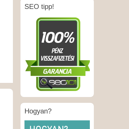
SEO tipp!
Hogyan?