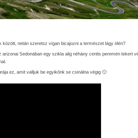
 között, netán szeretsz vígan bicajozni a természet lágy ölén?
z arizonai Sedonában egy szikla alig néhány centis peremén tekert vé
nal.
rája ez, amit valljuk be egyikőnk se csinálna végig 🙂