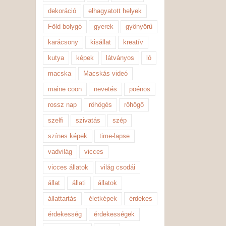
dekoráció
elhagyatott helyek
Föld bolygó
gyerek
gyönyörű
karácsony
kisállat
kreatív
kutya
képek
látványos
ló
macska
Macskás videó
maine coon
nevetés
poénos
rossz nap
röhögés
röhögő
szelfi
szivatás
szép
színes képek
time-lapse
vadvilág
vicces
vicces állatok
világ csodái
állat
állati
állatok
állattartás
életképek
érdekes
érdekesség
érdekességek