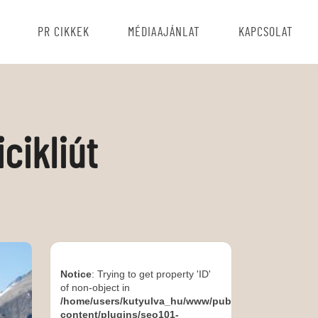
PR CIKKEK
MÉDIAAJÁNLAT
KAPCSOLAT
cikliút
Notice
: Trying to get property 'ID'
of non-object in
/home/users/kutyulva_hu/www/public_html/wp-
content/plugins/seo101-