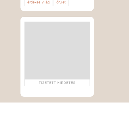
érdekes világ
őrület