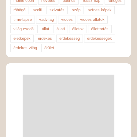
maine coon
nevetés
poénos
rossz nap
röhögés
röhögő
szelfi
szivatás
szép
színes képek
time-lapse
vadvilág
vicces
vicces állatok
világ csodái
állat
állati
állatok
állattartás
életképek
érdekes
érdekesség
érdekességek
érdekes világ
őrület