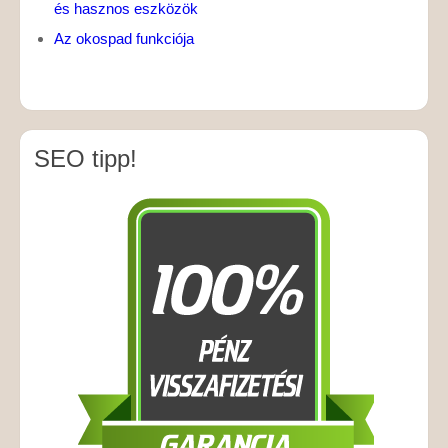
és hasznos eszközök
Az okospad funkciója
SEO tipp!