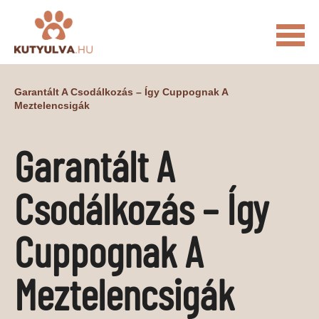
FŐOLDAL
Garantált A Csodálkozás – Így Cuppognak A
Meztelencsigák
MACSKÁS VIDEÓK
KUTYULVA – HÍREK
Garantált A
CUKI
ÉLETKÉPEK
NÖVÉNYEK
Csodálkozás – Így
ÁLLATI
ÁLLATI ELEDELEK
ÁLLATI FELSZERELÉSEK
Cuppognak A
ÁLLATI SZOLGÁLTATÁSOK
Meztelencsigák
PR CIKKEK