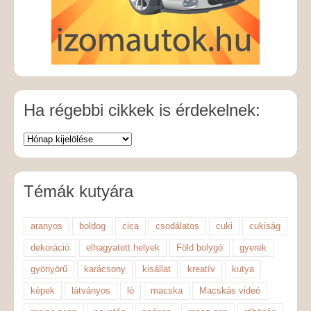
Ha régebbi cikkek is érdekelnek:
Témák kutyára
aranyos
boldog
cica
csodálatos
cuki
cukiság
dekoráció
elhagyatott helyek
Föld bolygó
gyerek
gyönyörű
karácsony
kisállat
kreatív
kutya
képek
látványos
ló
macska
Macskás videó