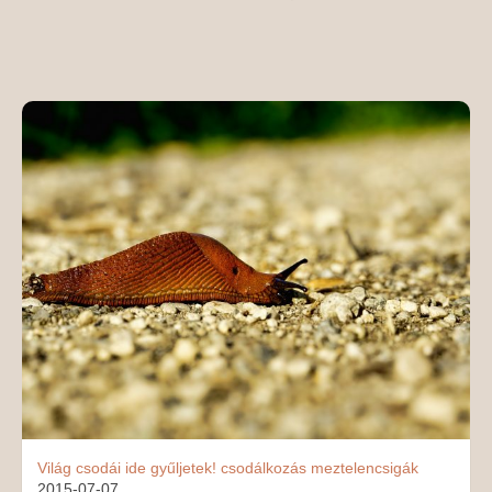
MÉDIAAJÁNLAT
KAPCSOLAT
Világ csodái ide gyűljetek!
csodálkozás
meztelencsigák
2015-07-07