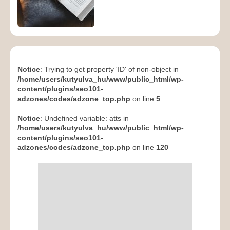
Notice
: Trying to get property 'ID' of non-object in
/home/users/kutyulva_hu/www/public_html/wp-
content/plugins/seo101-
adzones/codes/adzone_top.php
on line
5
Notice
: Undefined variable: atts in
/home/users/kutyulva_hu/www/public_html/wp-
content/plugins/seo101-
adzones/codes/adzone_top.php
on line
120