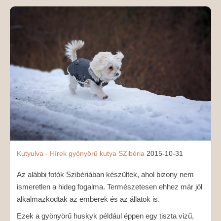
MÉDIAAJÁNLAT
KAPCSOLAT
Kutyulva - Hírek
gyönyörű
kutya
SZibéria
2015-10-31
Az alábbi fotók Szibériában készültek, ahol bizony nem
ismeretlen a hideg fogalma. Természetesen ehhez már jól
alkalmazkodtak az emberek és az állatok is.
Ezek a gyönyörű huskyk például éppen egy tiszta vizű,