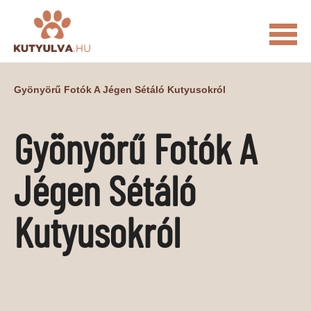
FŐOLDAL
Gyönyörű Fotók A Jégen Sétáló Kutyusokról
MACSKÁS VIDEÓK
Gyönyörű Fotók A
KUTYULVA – HÍREK
CUKI
ÉLETKÉPEK
NÖVÉNYEK
Jégen Sétáló
ÁLLATI
Kutyusokról
ÁLLATI ELEDELEK
ÁLLATI FELSZERELÉSEK
ÁLLATI SZOLGÁLTATÁSOK
PR CIKKEK