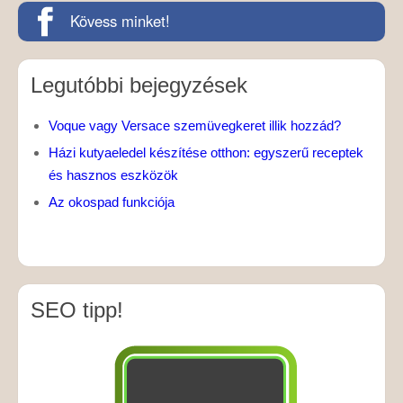
Kövess minket!
Legutóbbi bejegyzések
Voque vagy Versace szemüvegkeret illik hozzád?
Házi kutyaeledel készítése otthon: egyszerű receptek
és hasznos eszközök
Az okospad funkciója
SEO tipp!