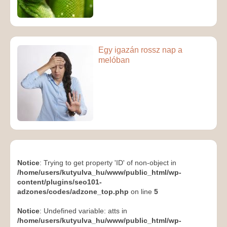
Egy igazán rossz nap a
melóban
Notice
: Trying to get property 'ID' of non-object in
/home/users/kutyulva_hu/www/public_html/wp-
content/plugins/seo101-
adzones/codes/adzone_top.php
on line
5
Notice
: Undefined variable: atts in
/home/users/kutyulva_hu/www/public_html/wp-