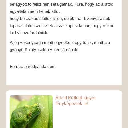
befagyott tó felszínén sétálgatnak. Fura, hogy az állatok
egyáltalán nem félnek attól,
hogy beszakad alattuk a jég, de ők már bizonyára sok
tapasztalatot szereztek azzal kapcsolatban, hogy mikor
kell visszafordulniuk.
A jég vékonysága miatt egyébként úgy tűnik, mintha a
gyönyörű kutyusok a vízen járnának.
Forrás: boredpanda.com
Állati! Kétfejű kígyót
fényképeztek le!