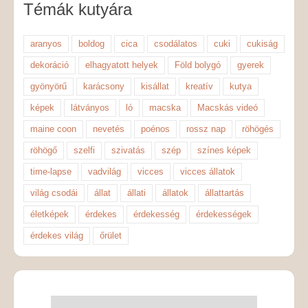
Témák kutyára
aranyos
boldog
cica
csodálatos
cuki
cukiság
dekoráció
elhagyatott helyek
Föld bolygó
gyerek
gyönyörű
karácsony
kisállat
kreatív
kutya
képek
látványos
ló
macska
Macskás videó
maine coon
nevetés
poénos
rossz nap
röhögés
röhögő
szelfi
szivatás
szép
színes képek
time-lapse
vadvilág
vicces
vicces állatok
világ csodái
állat
állati
állatok
állattartás
életképek
érdekes
érdekesség
érdekességek
érdekes világ
őrület