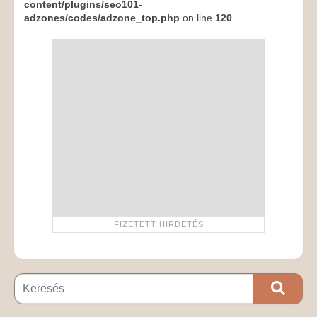
content/plugins/seo101-
adzones/codes/adzone_top.php
on line
120