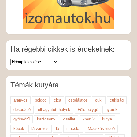
Ha régebbi cikkek is érdekelnek:
Témák kutyára
aranyos
boldog
cica
csodálatos
cuki
cukiság
dekoráció
elhagyatott helyek
Föld bolygó
gyerek
gyönyörű
karácsony
kisállat
kreatív
kutya
képek
látványos
ló
macska
Macskás videó