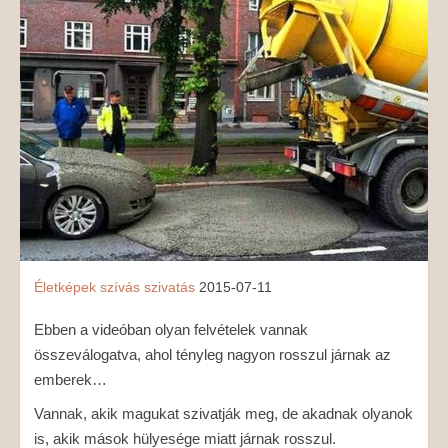
MÉDIAAJÁNLAT
KAPCSOLAT
Életképek
szívás
szivatás
2015-07-11
Ebben a videóban olyan felvételek vannak
összeválogatva, ahol tényleg nagyon rosszul járnak az
emberek…
Vannak, akik magukat szivatják meg, de akadnak olyanok
is, akik mások hülyesége miatt járnak rosszul.