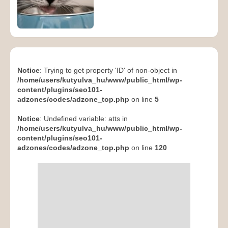
Notice
: Trying to get property 'ID' of non-object in
/home/users/kutyulva_hu/www/public_html/wp-
content/plugins/seo101-
adzones/codes/adzone_top.php
on line
5
Notice
: Undefined variable: atts in
/home/users/kutyulva_hu/www/public_html/wp-
content/plugins/seo101-
adzones/codes/adzone_top.php
on line
120