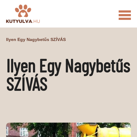
FŐOLDAL
Ilyen Egy Nagybetűs SZÍVÁS
MACSKÁS VIDEÓK
Ilyen Egy Nagybetűs
KUTYULVA – HÍREK
CUKI
ÉLETKÉPEK
NÖVÉNYEK
SZÍVÁS
ÁLLATI
ÁLLATI ELEDELEK
ÁLLATI FELSZERELÉSEK
ÁLLATI SZOLGÁLTATÁSOK
PR CIKKEK