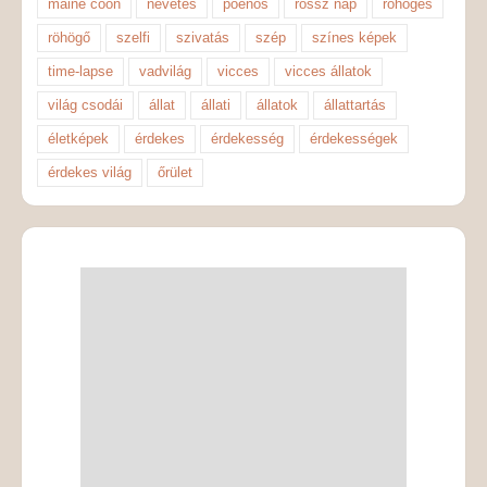
maine coon
nevetés
poénos
rossz nap
röhögés
röhögő
szelfi
szivatás
szép
színes képek
time-lapse
vadvilág
vicces
vicces állatok
világ csodái
állat
állati
állatok
állattartás
életképek
érdekes
érdekesség
érdekességek
érdekes világ
őrület