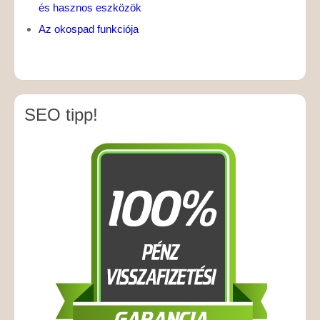
és hasznos eszközök
Az okospad funkciója
SEO tipp!