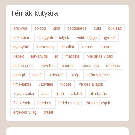
Témák kutyára
aranyos
boldog
cica
csodálatos
cuki
cukiság
dekoráció
elhagyatott helyek
Föld bolygó
gyerek
gyönyörű
karácsony
kisállat
kreatív
kutya
képek
látványos
ló
macska
Macskás videó
maine coon
nevetés
poénos
rossz nap
röhögés
röhögő
szelfi
szivatás
szép
színes képek
time-lapse
vadvilág
vicces
vicces állatok
világ csodái
állat
állati
állatok
állattartás
életképek
érdekes
érdekesség
érdekességek
érdekes világ
őrület