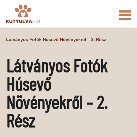
FŐOLDAL
Látványos Fotók Húsevő Növényekről – 2. Rész
MACSKÁS VIDEÓK
Látványos Fotók
KUTYULVA – HÍREK
CUKI
ÉLETKÉPEK
NÖVÉNYEK
Húsevő
ÁLLATI
Növényekről – 2.
ÁLLATI ELEDELEK
ÁLLATI FELSZERELÉSEK
ÁLLATI SZOLGÁLTATÁSOK
Rész
PR CIKKEK