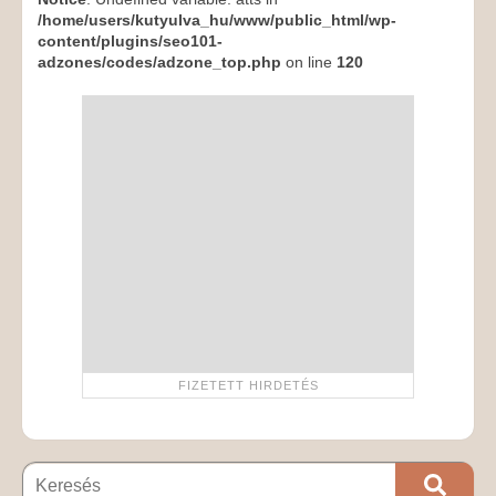
/home/users/kutyulva_hu/www/public_html/wp-
content/plugins/seo101-
adzones/codes/adzone_top.php
on line
120