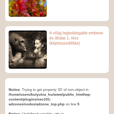
A világ legboldogabb emberei
és állatai 1. rész
(képösszeállítás)
Notice
: Trying to get property 'ID' of non-object in
/home/users/kutyulva_hu/www/public_html/wp-
content/plugins/seo101-
adzones/codes/adzone_top.php
on line
5
Notice
: Undefined variable: atts in