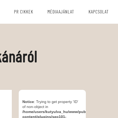
PR CIKKEK
MÉDIAAJÁNLAT
KAPCSOLAT
kánáról
Notice
: Trying to get property 'ID'
of non-object in
/home/users/kutyulva_hu/www/public_html/wp-
content/plugins/seo101-