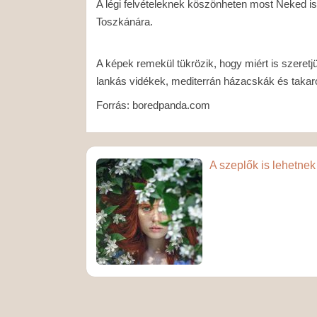
A légi felvételeknek köszönheten most Neked is 
Toszkánára.
A képek remekül tükrözik, hogy miért is szeretjü
lankás vidékek, mediterrán házacskák és takaros
Forrás: boredpanda.com
A szeplők is lehetne