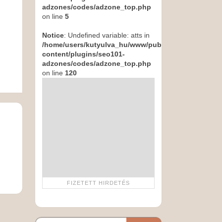
adzones/codes/adzone_top.php
on line
5
Notice
: Undefined variable: atts in
,
/home/users/kutyulva_hu/www/public_html/wp-
content/plugins/seo101-
adzones/codes/adzone_top.php
on line
120