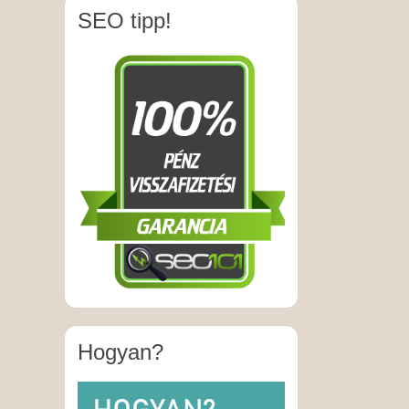
SEO tipp!
Hogyan?