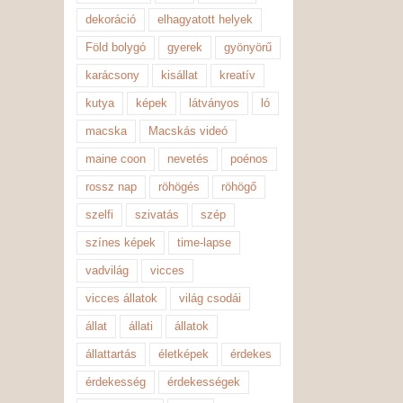
dekoráció
elhagyatott helyek
Föld bolygó
gyerek
gyönyörű
karácsony
kisállat
kreatív
kutya
képek
látványos
ló
macska
Macskás videó
maine coon
nevetés
poénos
rossz nap
röhögés
röhögő
szelfi
szivatás
szép
színes képek
time-lapse
vadvilág
vicces
vicces állatok
világ csodái
állat
állati
állatok
állattartás
életképek
érdekes
érdekesség
érdekességek