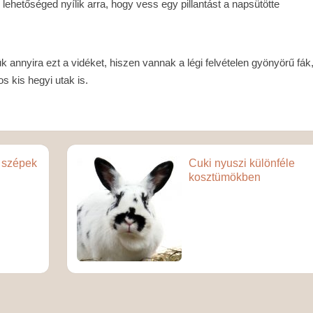
lehetőséged nyílik arra, hogy vess egy pillantást a napsütötte
k annyira ezt a vidéket, hiszen vannak a légi felvételen gyönyörű fák
 kis hegyi utak is.
k szépek
Cuki nyuszi különféle
kosztümökben