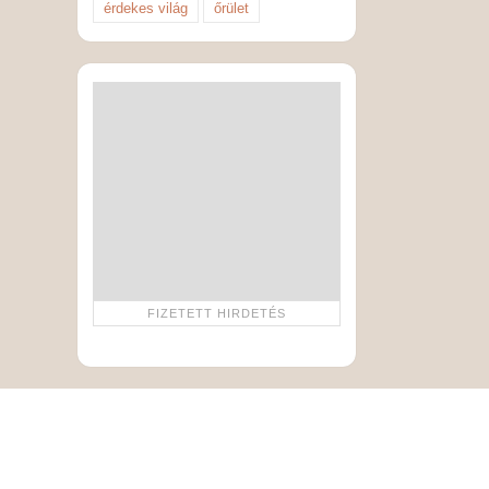
érdekes világ
őrület