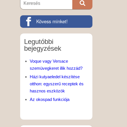
Kövess minket!
Legutóbbi
bejegyzések
Voque vagy Versace
szemüvegkeret illik hozzád?
Házi kutyaeledel készítése
otthon: egyszerű receptek és
hasznos eszközök
Az okospad funkciója