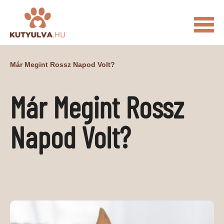
FŐOLDAL
Már Megint Rossz Napod Volt?
MACSKÁS VIDEÓK
Már Megint Rossz
KUTYULVA – HÍREK
CUKI
ÉLETKÉPEK
NÖVÉNYEK
Napod Volt?
ÁLLATI
ÁLLATI ELEDELEK
ÁLLATI FELSZERELÉSEK
ÁLLATI SZOLGÁLTATÁSOK
PR CIKKEK