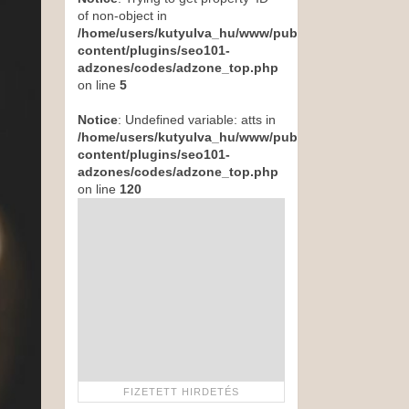
of non-object in
/home/users/kutyulva_hu/www/public_html/wp-
content/plugins/seo101-
adzones/codes/adzone_top.php
on line
5
Notice
: Undefined variable: atts in
/home/users/kutyulva_hu/www/public_html/wp-
content/plugins/seo101-
adzones/codes/adzone_top.php
on line
120