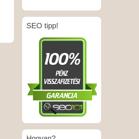
SEO tipp!
Hogyan?