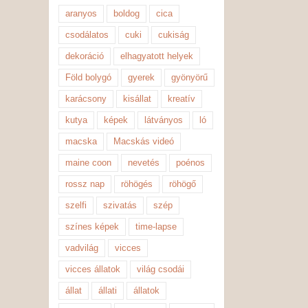
aranyos
boldog
cica
csodálatos
cuki
cukiság
dekoráció
elhagyatott helyek
Föld bolygó
gyerek
gyönyörű
karácsony
kisállat
kreatív
kutya
képek
látványos
ló
macska
Macskás videó
maine coon
nevetés
poénos
rossz nap
röhögés
röhögő
szelfi
szivatás
szép
színes képek
time-lapse
vadvilág
vicces
vicces állatok
világ csodái
állat
állati
állatok