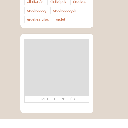
állattartás
életképek
érdekes
érdekesség
érdekességek
érdekes világ
őrület