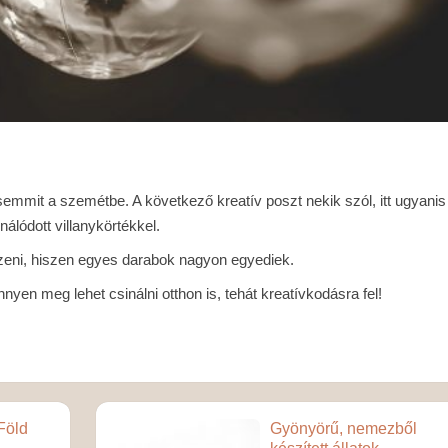
mmit a szemétbe. A következő kreatív poszt nekik szól, itt ugyanis
nálódott villanykörtékkel.
szeni, hiszen egyes darabok nagyon egyediek.
nyen meg lehet csinálni otthon is, tehát kreatívkodásra fel!
Föld
Gyönyörű, nemezből