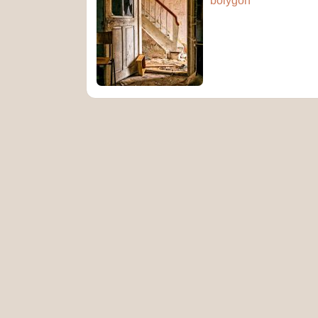
bolygón