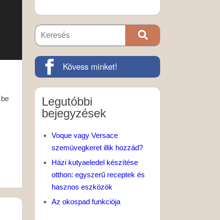
Kövess minket!
 be
Legutóbbi
bejegyzések
Voque vagy Versace
szemüvegkeret illik hozzád?
Házi kutyaeledel készítése
otthon: egyszerű receptek és
hasznos eszközök
Az okospad funkciója