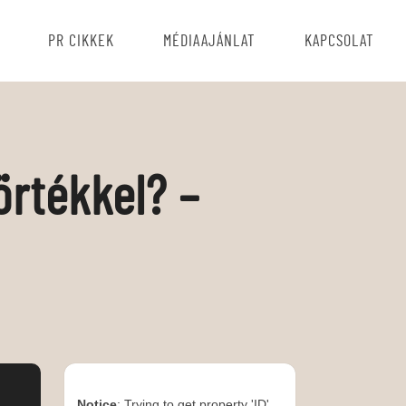
PR CIKKEK
MÉDIAAJÁNLAT
KAPCSOLAT
örtékkel? –
Notice
: Trying to get property 'ID'