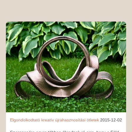
MÉDIAAJÁNLAT
KAPCSOLAT
Elgondolkodtató
kreatív
újrahasznosítási ötletek
2015-12-02