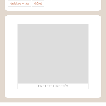
érdekes világ
őrület