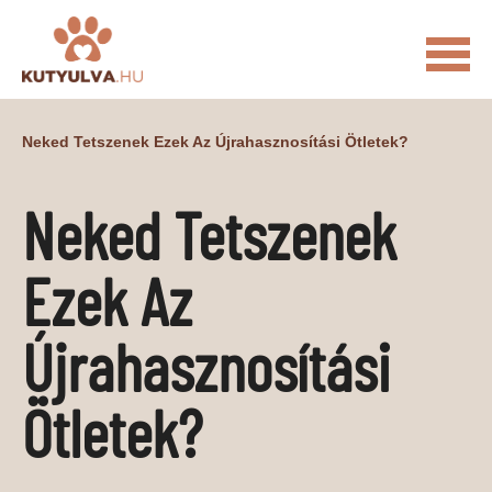
FŐOLDAL
Neked Tetszenek Ezek Az Újrahasznosítási Ötletek?
MACSKÁS VIDEÓK
Neked Tetszenek
KUTYULVA – HÍREK
CUKI
ÉLETKÉPEK
NÖVÉNYEK
Ezek Az
ÁLLATI
Újrahasznosítási
ÁLLATI ELEDELEK
ÁLLATI FELSZERELÉSEK
ÁLLATI SZOLGÁLTATÁSOK
Ötletek?
PR CIKKEK