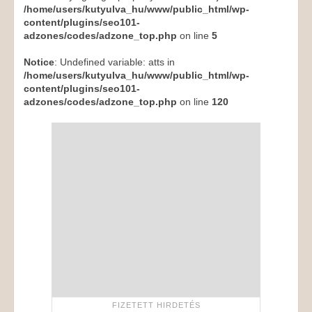
/home/users/kutyulva_hu/www/public_html/wp-
content/plugins/seo101-
adzones/codes/adzone_top.php
on line
5
Notice
: Undefined variable: atts in
/home/users/kutyulva_hu/www/public_html/wp-
content/plugins/seo101-
adzones/codes/adzone_top.php
on line
120