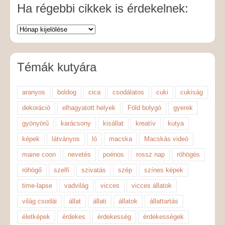
Ha régebbi cikkek is érdekelnek:
Témák kutyára
aranyos
boldog
cica
csodálatos
cuki
cukiság
dekoráció
elhagyatott helyek
Föld bolygó
gyerek
gyönyörű
karácsony
kisállat
kreatív
kutya
képek
látványos
ló
macska
Macskás videó
maine coon
nevetés
poénos
rossz nap
röhögés
röhögő
szelfi
szivatás
szép
színes képek
time-lapse
vadvilág
vicces
vicces állatok
világ csodái
állat
állati
állatok
állattartás
életképek
érdekes
érdekesség
érdekességek