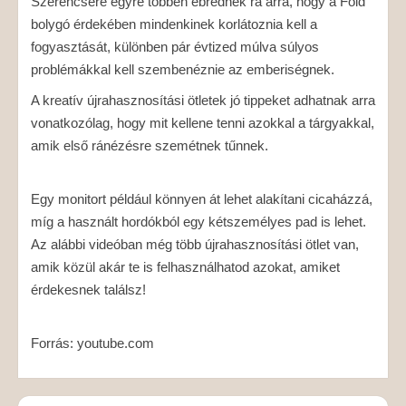
Szerencsére egyre többen ébrednek rá arra, hogy a Föld
bolygó érdekében mindenkinek korlátoznia kell a
fogyasztását, különben pár évtized múlva súlyos
problémákkal kell szembenéznie az emberiségnek.
A kreatív újrahasznosítási ötletek jó tippeket adhatnak arra
vonatkozólag, hogy mit kellene tenni azokkal a tárgyakkal,
amik első ránézésre szemétnek tűnnek.
Egy monitort például könnyen át lehet alakítani cicaházzá,
míg a használt hordókból egy kétszemélyes pad is lehet.
Az alábbi videóban még több újrahasznosítási ötlet van,
amik közül akár te is felhasználhatod azokat, amiket
érdekesnek találsz!
Forrás: youtube.com