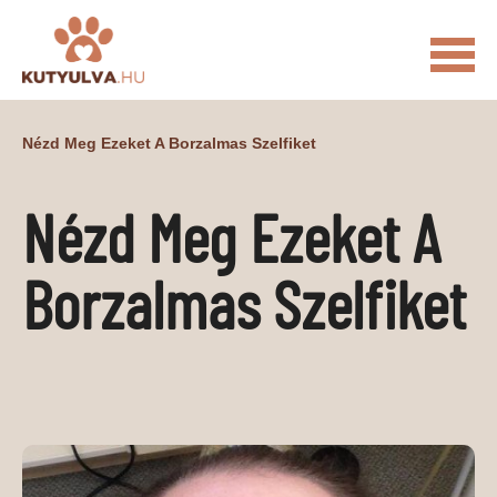
FŐOLDAL
Nézd Meg Ezeket A Borzalmas Szelfiket
MACSKÁS VIDEÓK
Nézd Meg Ezeket A
KUTYULVA – HÍREK
CUKI
ÉLETKÉPEK
NÖVÉNYEK
Borzalmas Szelfiket
ÁLLATI
ÁLLATI ELEDELEK
ÁLLATI FELSZERELÉSEK
ÁLLATI SZOLGÁLTATÁSOK
PR CIKKEK