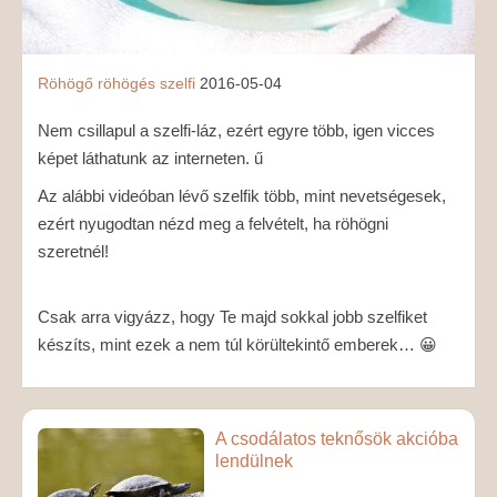
Röhögő
röhögés
szelfi
2016-05-04
Nem csillapul a szelfi-láz, ezért egyre több, igen vicces
képet láthatunk az interneten. ű
Az alábbi videóban lévő szelfik több, mint nevetségesek,
ezért nyugodtan nézd meg a felvételt, ha röhögni
szeretnél!
Csak arra vigyázz, hogy Te majd sokkal jobb szelfiket
készíts, mint ezek a nem túl körültekintő emberek… 😀
A csodálatos teknősök akcióba
lendülnek