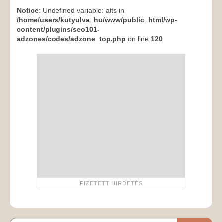
Notice
: Undefined variable: atts in
/home/users/kutyulva_hu/www/public_html/wp-
content/plugins/seo101-
adzones/codes/adzone_top.php
on line
120