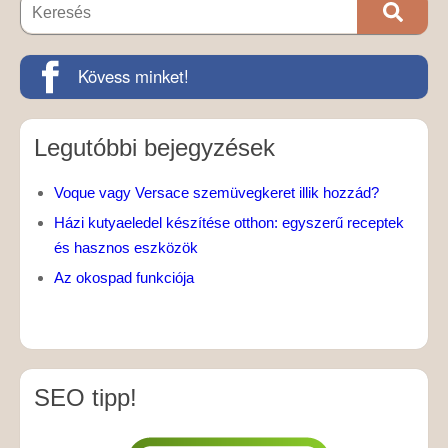
Kövess minket!
Legutóbbi bejegyzések
Voque vagy Versace szemüvegkeret illik hozzád?
Házi kutyaeledel készítése otthon: egyszerű receptek
és hasznos eszközök
Az okospad funkciója
SEO tipp!