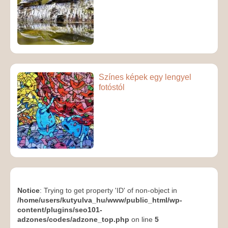
Színes képek egy lengyel
fotóstól
Notice
: Trying to get property 'ID' of non-object in
/home/users/kutyulva_hu/www/public_html/wp-
content/plugins/seo101-
adzones/codes/adzone_top.php
on line
5