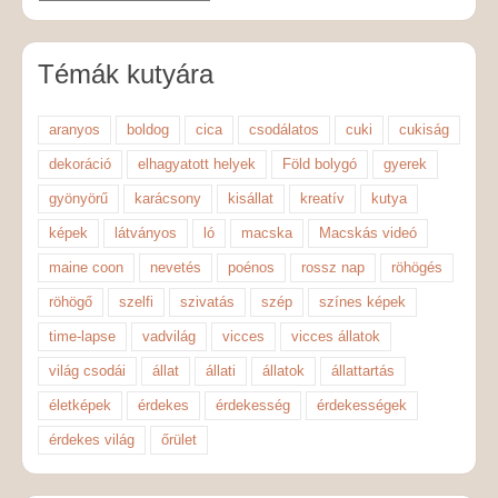
Témák kutyára
aranyos
boldog
cica
csodálatos
cuki
cukiság
dekoráció
elhagyatott helyek
Föld bolygó
gyerek
gyönyörű
karácsony
kisállat
kreatív
kutya
képek
látványos
ló
macska
Macskás videó
maine coon
nevetés
poénos
rossz nap
röhögés
röhögő
szelfi
szivatás
szép
színes képek
time-lapse
vadvilág
vicces
vicces állatok
világ csodái
állat
állati
állatok
állattartás
életképek
érdekes
érdekesség
érdekességek
érdekes világ
őrület