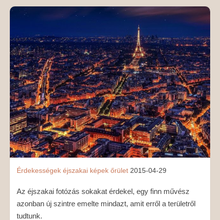
MÉDIAAJÁNLAT
KAPCSOLAT
Érdekességek
éjszakai képek
őrület
2015-04-29
Az éjszakai fotózás sokakat érdekel, egy finn művész
azonban új szintre emelte mindazt, amit erről a területről
tudtunk.