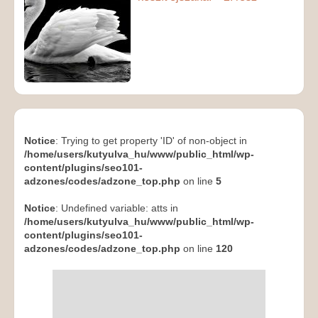
Notice
: Trying to get property 'ID' of non-object in
/home/users/kutyulva_hu/www/public_html/wp-
content/plugins/seo101-
adzones/codes/adzone_top.php
on line
5
Notice
: Undefined variable: atts in
/home/users/kutyulva_hu/www/public_html/wp-
content/plugins/seo101-
adzones/codes/adzone_top.php
on line
120