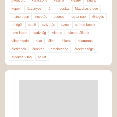
gyönyörű
karácsony
kisállat
kreatív
kutya
képek
látványos
ló
macska
Macskás videó
maine coon
nevetés
poénos
rossz nap
röhögés
röhögő
szelfi
szivatás
szép
színes képek
time-lapse
vadvilág
vicces
vicces állatok
világ csodái
állat
állati
állatok
állattartás
életképek
érdekes
érdekesség
érdekességek
érdekes világ
őrület