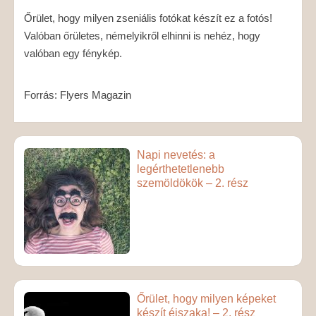
Őrület, hogy milyen zseniális fotókat készít ez a fotós!
Valóban őrületes, némelyikről elhinni is nehéz, hogy
valóban egy fénykép.
Forrás: Flyers Magazin
Napi nevetés: a
legérthetetlenebb
szemöldökök – 2. rész
Őrület, hogy milyen képeket
készít éjszaka! – 2. rész