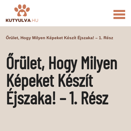
FŐOLDAL
Őrület, Hogy Milyen Képeket Készít Éjszaka! – 1. Rész
MACSKÁS VIDEÓK
Őrület, Hogy Milyen
KUTYULVA – HÍREK
CUKI
ÉLETKÉPEK
NÖVÉNYEK
Képeket Készít
ÁLLATI
Éjszaka! – 1. Rész
ÁLLATI ELEDELEK
ÁLLATI FELSZERELÉSEK
ÁLLATI SZOLGÁLTATÁSOK
PR CIKKEK