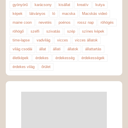
gyönyörű
karácsony
kisállat
kreatív
kutya
képek
látványos
ló
macska
Macskás videó
maine coon
nevetés
poénos
rossz nap
röhögés
röhögő
szelfi
szivatás
szép
színes képek
time-lapse
vadvilág
vicces
vicces állatok
világ csodái
állat
állati
állatok
állattartás
életképek
érdekes
érdekesség
érdekességek
érdekes világ
őrület