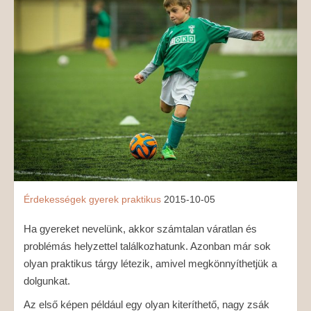
MÉDIAAJÁNLAT
KAPCSOLAT
Érdekességek
gyerek
praktikus
2015-10-05
Ha gyereket nevelünk, akkor számtalan váratlan és
problémás helyzettel találkozhatunk. Azonban már sok
olyan praktikus tárgy létezik, amivel megkönnyíthetjük a
dolgunkat.
Az első képen például egy olyan kiteríthető, nagy zsák