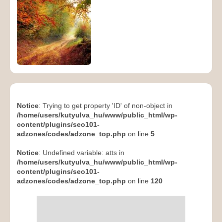
Notice
: Trying to get property 'ID' of non-object in
/home/users/kutyulva_hu/www/public_html/wp-
content/plugins/seo101-
adzones/codes/adzone_top.php
on line
5
Notice
: Undefined variable: atts in
/home/users/kutyulva_hu/www/public_html/wp-
content/plugins/seo101-
adzones/codes/adzone_top.php
on line
120