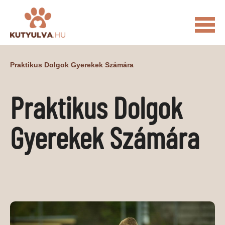
FŐOLDAL
Praktikus Dolgok Gyerekek Számára
MACSKÁS VIDEÓK
Praktikus Dolgok
KUTYULVA – HÍREK
CUKI
ÉLETKÉPEK
NÖVÉNYEK
Gyerekek Számára
ÁLLATI
ÁLLATI ELEDELEK
ÁLLATI FELSZERELÉSEK
ÁLLATI SZOLGÁLTATÁSOK
PR CIKKEK