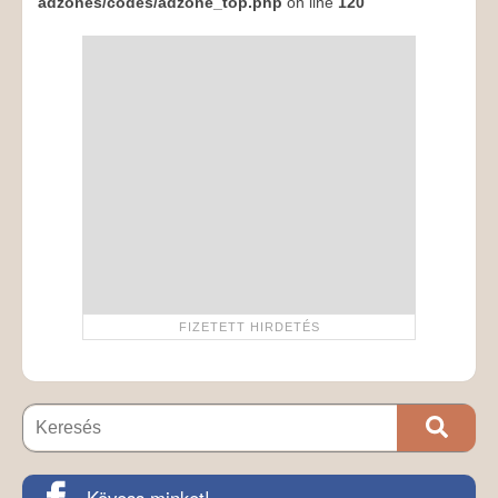
adzones/codes/adzone_top.php
on line
120
Kövess minket!