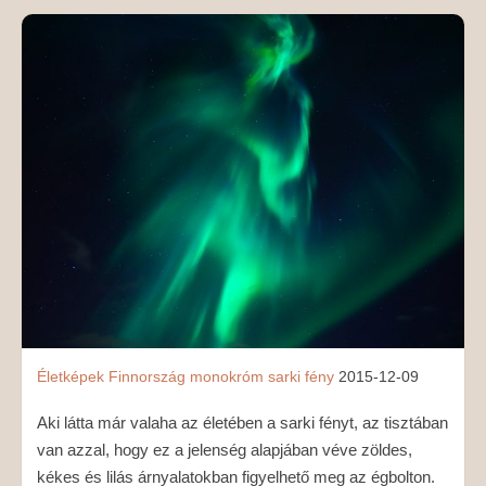
MÉDIAAJÁNLAT
KAPCSOLAT
Életképek
Finnország
monokróm
sarki fény
2015-12-09
Aki látta már valaha az életében a sarki fényt, az tisztában
van azzal, hogy ez a jelenség alapjában véve zöldes,
kékes és lilás árnyalatokban figyelhető meg az égbolton.