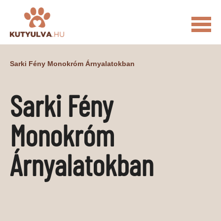
FŐOLDAL
Sarki Fény Monokróm Árnyalatokban
MACSKÁS VIDEÓK
Sarki Fény
KUTYULVA – HÍREK
CUKI
ÉLETKÉPEK
NÖVÉNYEK
Monokróm
ÁLLATI
Árnyalatokban
ÁLLATI ELEDELEK
ÁLLATI FELSZERELÉSEK
ÁLLATI SZOLGÁLTATÁSOK
PR CIKKEK