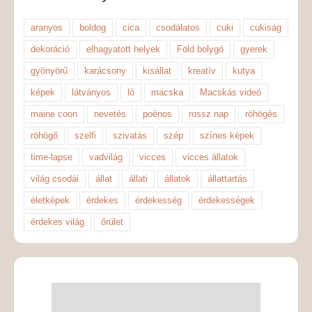
aranyos
boldog
cica
csodálatos
cuki
cukiság
dekoráció
elhagyatott helyek
Föld bolygó
gyerek
gyönyörű
karácsony
kisállat
kreatív
kutya
képek
látványos
ló
macska
Macskás videó
maine coon
nevetés
poénos
rossz nap
röhögés
röhögő
szelfi
szivatás
szép
színes képek
time-lapse
vadvilág
vicces
vicces állatok
világ csodái
állat
állati
állatok
állattartás
életképek
érdekes
érdekesség
érdekességek
érdekes világ
őrület