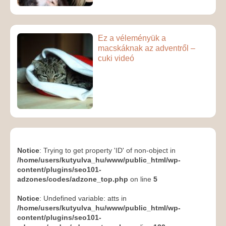
Ez a véleményük a
macskáknak az adventről –
cuki videó
Notice
: Trying to get property 'ID' of non-object in
/home/users/kutyulva_hu/www/public_html/wp-
content/plugins/seo101-
adzones/codes/adzone_top.php
on line
5
Notice
: Undefined variable: atts in
/home/users/kutyulva_hu/www/public_html/wp-
content/plugins/seo101-