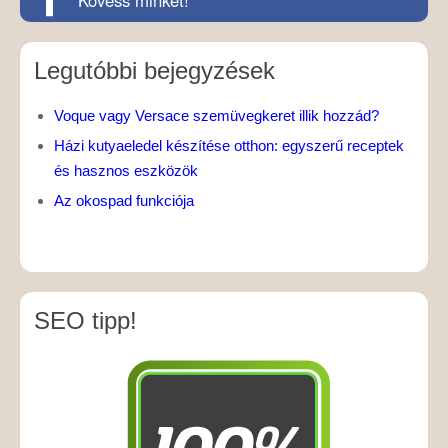
Legutóbbi bejegyzések
Voque vagy Versace szemüvegkeret illik hozzád?
Házi kutyaeledel készítése otthon: egyszerű receptek
és hasznos eszközök
Az okospad funkciója
SEO tipp!