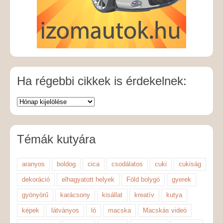
Ha régebbi cikkek is érdekelnek:
Témák kutyára
aranyos
boldog
cica
csodálatos
cuki
cukiság
dekoráció
elhagyatott helyek
Föld bolygó
gyerek
gyönyörű
karácsony
kisállat
kreatív
kutya
képek
látványos
ló
macska
Macskás videó