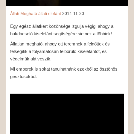
Állati
Megható
állati
elefánt
2014-11-30
Egy egész állatkert közönsége izgulja végig, ahogy a
bukdácsoló kiselefánt segítségére sietnek a többiek!
Állatian megható, ahogy ott teremnek a felnőttek és
felsegítik a folyamatosan felboruló kiselefántot, és
védelmük alá veszik.
Mi emberek is sokat tanulhatnánk ezekből az ösztönös
gesztusokból.