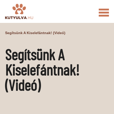
FŐOLDAL
Segítsünk A Kiselefántnak! (videó)
MACSKÁS VIDEÓK
Segítsünk A
KUTYULVA – HÍREK
CUKI
ÉLETKÉPEK
NÖVÉNYEK
Kiselefántnak!
ÁLLATI
(videó)
ÁLLATI ELEDELEK
ÁLLATI FELSZERELÉSEK
ÁLLATI SZOLGÁLTATÁSOK
PR CIKKEK