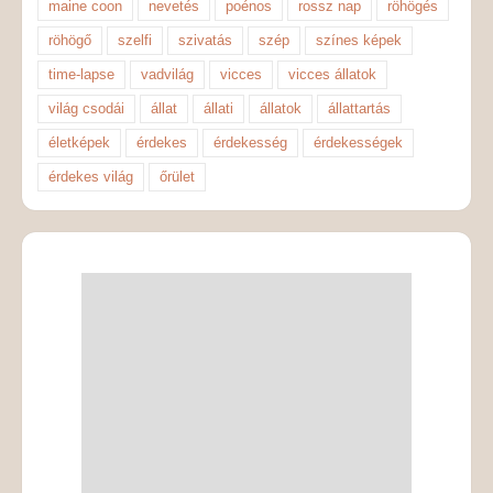
maine coon
nevetés
poénos
rossz nap
röhögés
röhögő
szelfi
szivatás
szép
színes képek
time-lapse
vadvilág
vicces
vicces állatok
világ csodái
állat
állati
állatok
állattartás
életképek
érdekes
érdekesség
érdekességek
érdekes világ
őrület