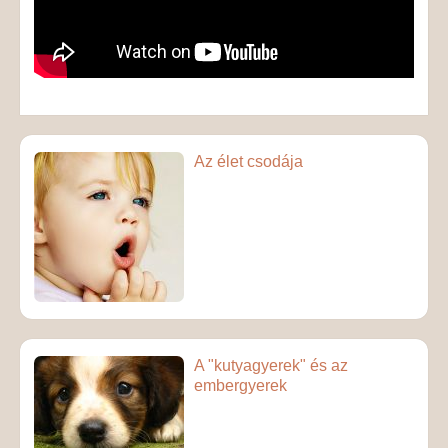
Az élet csodája
A "kutyagyerek" és az
embergyerek