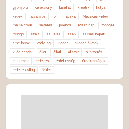
gyönyörű
karácsony
kisállat
kreatív
kutya
képek
látványos
ló
macska
Macskás videó
maine coon
nevetés
poénos
rossz nap
röhögés
röhögő
szelfi
szivatás
szép
színes képek
time-lapse
vadvilág
vicces
vicces állatok
világ csodái
állat
állati
állatok
állattartás
életképek
érdekes
érdekesség
érdekességek
érdekes világ
őrület