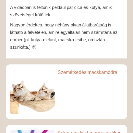
A videóban is feltűnik például pár cica és kutya, amik
szövetséget kötöttek.
Nagyon érdekes, hogy néhány olyan állatbarátság is
látható a felvételen, amire egyáltalán nem számítana az
ember (pl. kutya-elefánt, macska-csibe, oroszlán-
szurikáta.) 🙂
Szemétkedés macskamódra
Ki kér egy kis hiperrealisztikus