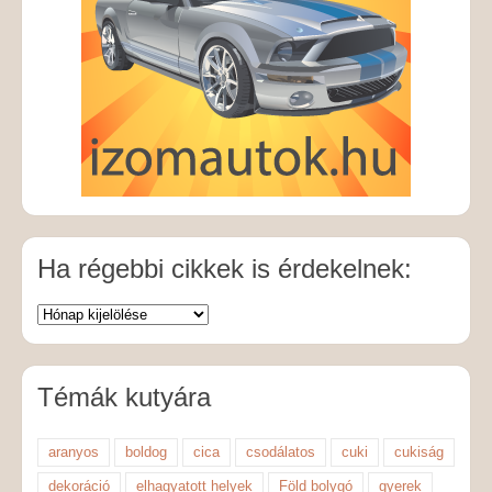
Ha régebbi cikkek is érdekelnek:
Témák kutyára
aranyos
boldog
cica
csodálatos
cuki
cukiság
dekoráció
elhagyatott helyek
Föld bolygó
gyerek