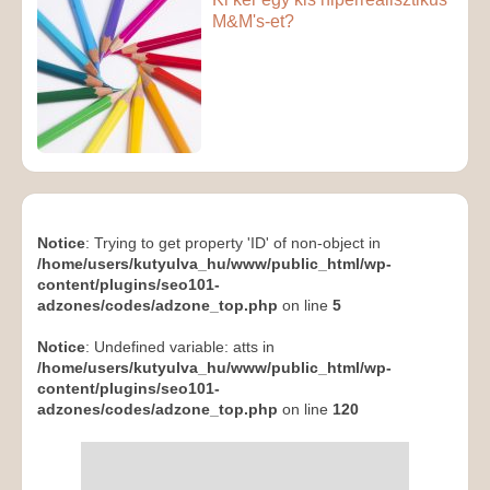
M&M's-et?
Notice
: Trying to get property 'ID' of non-object in
/home/users/kutyulva_hu/www/public_html/wp-
content/plugins/seo101-
adzones/codes/adzone_top.php
on line
5
Notice
: Undefined variable: atts in
/home/users/kutyulva_hu/www/public_html/wp-
content/plugins/seo101-
adzones/codes/adzone_top.php
on line
120