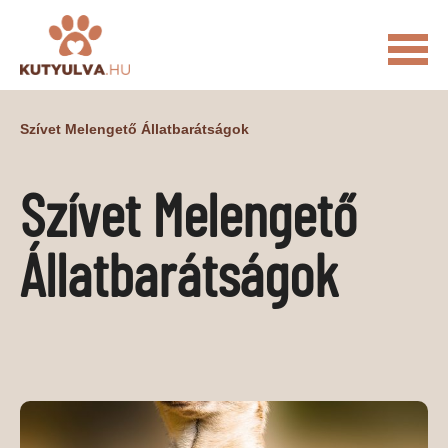
FŐOLDAL
Szívet Melengető Állatbarátságok
MACSKÁS VIDEÓK
Szívet Melengető
KUTYULVA – HÍREK
CUKI
ÉLETKÉPEK
NÖVÉNYEK
Állatbarátságok
ÁLLATI
ÁLLATI ELEDELEK
ÁLLATI FELSZERELÉSEK
ÁLLATI SZOLGÁLTATÁSOK
PR CIKKEK