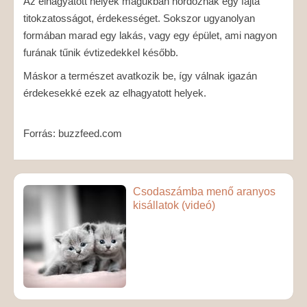
Az elhagyatott helyek magukban hordoznak egy fajta
titokzatosságot, érdekességet. Sokszor ugyanolyan
formában marad egy lakás, vagy egy épület, ami nagyon
furának tűnik évtizedekkel később.
Máskor a természet avatkozik be, így válnak igazán
érdekesekké ezek az elhagyatott helyek.
Forrás: buzzfeed.com
Csodaszámba menő aranyos
kisállatok (videó)