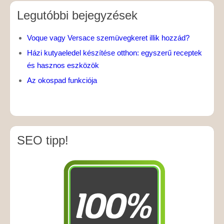
Legutóbbi bejegyzések
Voque vagy Versace szemüvegkeret illik hozzád?
Házi kutyaeledel készítése otthon: egyszerű receptek
és hasznos eszközök
Az okospad funkciója
SEO tipp!