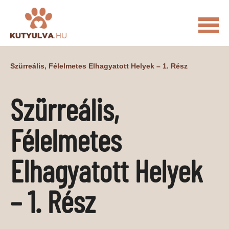
FŐOLDAL
Szürreális, Félelmetes Elhagyatott Helyek – 1. Rész
MACSKÁS VIDEÓK
Szürreális,
KUTYULVA – HÍREK
CUKI
ÉLETKÉPEK
NÖVÉNYEK
Félelmetes
ÁLLATI
Elhagyatott Helyek
ÁLLATI ELEDELEK
ÁLLATI FELSZERELÉSEK
ÁLLATI SZOLGÁLTATÁSOK
– 1. Rész
PR CIKKEK