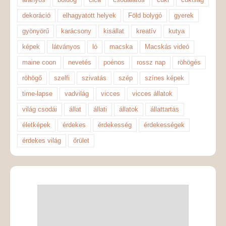
dekoráció
elhagyatott helyek
Föld bolygó
gyerek
gyönyörű
karácsony
kisállat
kreatív
kutya
képek
látványos
ló
macska
Macskás videó
maine coon
nevetés
poénos
rossz nap
röhögés
röhögő
szelfi
szivatás
szép
színes képek
time-lapse
vadvilág
vicces
vicces állatok
világ csodái
állat
állati
állatok
állattartás
életképek
érdekes
érdekesség
érdekességek
érdekes világ
őrület