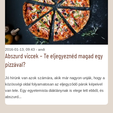
MÉDIAAJÁNLAT
KAPCSOLAT
2016-01-13, 09:43
- andi
Abszurd viccek – Te eljegyeznéd magad egy
pizzával?
Jó hírünk van azok számára, akik már nagyon unják, hogy a
közösségi oldal folyamatosan az eljegyződő párok képeivel
van tele. Egy egyetemista diáklánynak is elege lett ebből, és
abszurd...