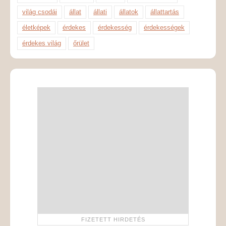
világ csodái
állat
állati
állatok
állattartás
életképek
érdekes
érdekesség
érdekességek
érdekes világ
őrület