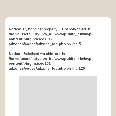
Notice
: Trying to get property 'ID' of non-object in
/home/users/kutyulva_hu/www/public_html/wp-
content/plugins/seo101-
adzones/codes/adzone_top.php
on line
5
Notice
: Undefined variable: atts in
/home/users/kutyulva_hu/www/public_html/wp-
content/plugins/seo101-
adzones/codes/adzone_top.php
on line
120