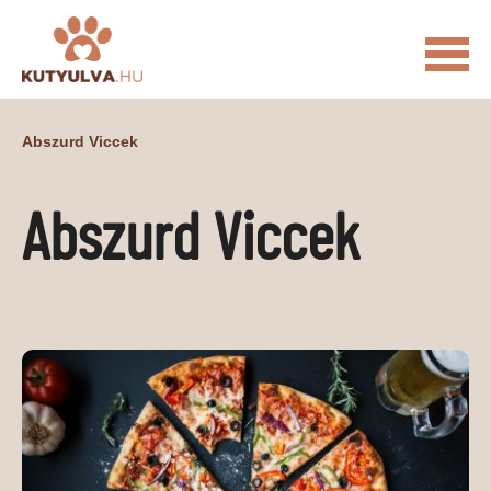
FŐOLDAL
Abszurd Viccek
MACSKÁS VIDEÓK
Abszurd Viccek
KUTYULVA – HÍREK
CUKI
ÉLETKÉPEK
NÖVÉNYEK
ÁLLATI
ÁLLATI ELEDELEK
ÁLLATI FELSZERELÉSEK
ÁLLATI SZOLGÁLTATÁSOK
PR CIKKEK