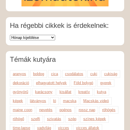
Ha régebbi cikkek is érdekelnek:
Témák kutyára
aranyos
boldog
cica
csodálatos
cuki
cukiság
dekoráció
elhagyatott helyek
Föld bolygó
gyerek
gyönyörű
karácsony
kisállat
kreatív
kutya
képek
látványos
ló
macska
Macskás videó
maine coon
nevetés
poénos
rossz nap
röhögés
röhögő
szelfi
szivatás
szép
színes képek
time-lapse
vadvilág
vicces
vicces állatok