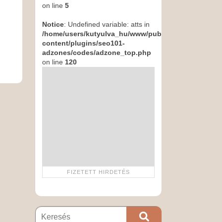
on line
5
Notice
: Undefined variable: atts in
/home/users/kutyulva_hu/www/public_html/wp-
content/plugins/seo101-
adzones/codes/adzone_top.php
on line
120