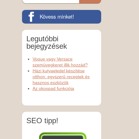
Kövess minket!
Legutóbbi
bejegyzések
Voque vagy Versace
szemüvegkeret illik hozzád?
Házi kutyaeledel készítése
otthon: egyszerű receptek és
hasznos eszközök
Az okospad funkciója
SEO tipp!