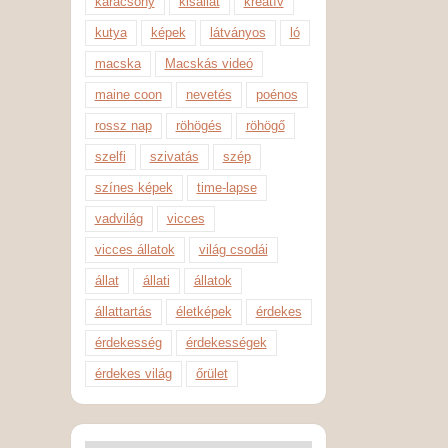
karácsony
kisállat
kreatív
kutya
képek
látványos
ló
macska
Macskás videó
maine coon
nevetés
poénos
rossz nap
röhögés
röhögő
szelfi
szivatás
szép
színes képek
time-lapse
vadvilág
vicces
vicces állatok
világ csodái
állat
állati
állatok
állattartás
életképek
érdekes
érdekesség
érdekességek
érdekes világ
őrület