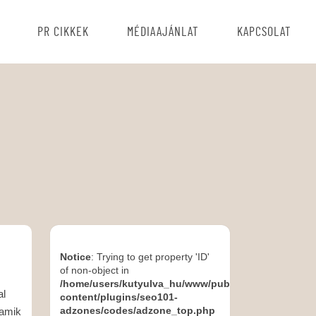
PR CIKKEK
MÉDIAAJÁNLAT
KAPCSOLAT
Notice
: Trying to get property 'ID'
of non-object in
/home/users/kutyulva_hu/www/public_html/wp-
al
content/plugins/seo101-
adzones/codes/adzone_top.php
 amik