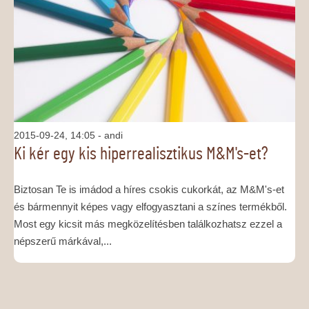
MÉDIAAJÁNLAT
KAPCSOLAT
2015-09-24, 14:05
- andi
Ki kér egy kis hiperrealisztikus M&M's-et?
Biztosan Te is imádod a híres csokis cukorkát, az M&M's-et
és bármennyit képes vagy elfogyasztani a színes termékből.
Most egy kicsit más megközelítésben találkozhatsz ezzel a
népszerű márkával,...