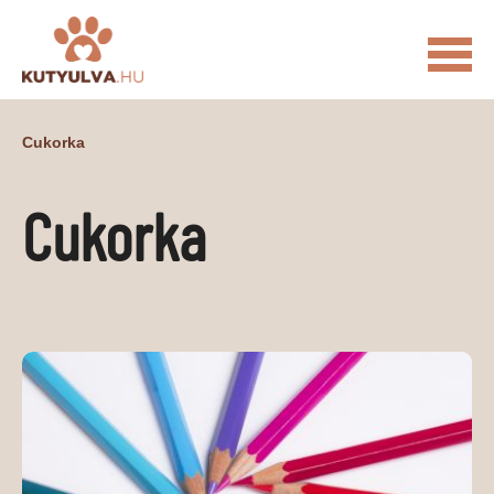
FŐOLDAL
Cukorka
MACSKÁS VIDEÓK
Cukorka
KUTYULVA – HÍREK
CUKI
ÉLETKÉPEK
NÖVÉNYEK
ÁLLATI
ÁLLATI ELEDELEK
ÁLLATI FELSZERELÉSEK
ÁLLATI SZOLGÁLTATÁSOK
PR CIKKEK