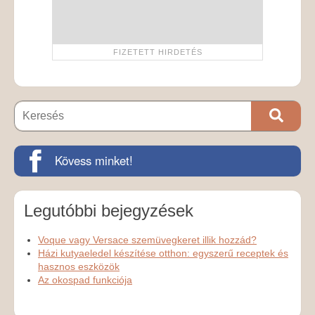
Kövess minket!
Legutóbbi bejegyzések
Voque vagy Versace szemüvegkeret illik hozzád?
Házi kutyaeledel készítése otthon: egyszerű receptek és
hasznos eszközök
Az okospad funkciója