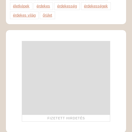
életképek
érdekes
érdekesség
érdekességek
érdekes világ
őrület