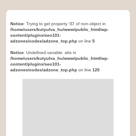
Notice
: Trying to get property 'ID' of non-object in
/home/users/kutyulva_hu/www/public_html/wp-
content/plugins/seo101-
adzones/codes/adzone_top.php
on line
5
Notice
: Undefined variable: atts in
/home/users/kutyulva_hu/www/public_html/wp-
content/plugins/seo101-
adzones/codes/adzone_top.php
on line
120