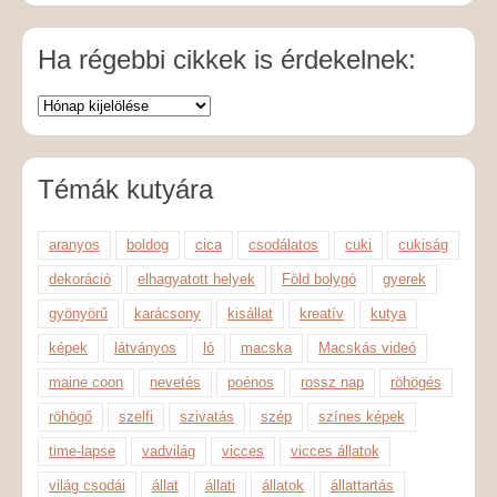
Ha régebbi cikkek is érdekelnek:
Témák kutyára
aranyos
boldog
cica
csodálatos
cuki
cukiság
dekoráció
elhagyatott helyek
Föld bolygó
gyerek
gyönyörű
karácsony
kisállat
kreatív
kutya
képek
látványos
ló
macska
Macskás videó
maine coon
nevetés
poénos
rossz nap
röhögés
röhögő
szelfi
szivatás
szép
színes képek
time-lapse
vadvilág
vicces
vicces állatok
világ csodái
állat
állati
állatok
állattartás