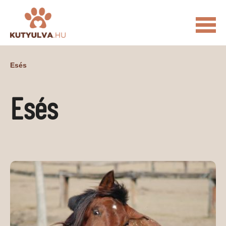
FŐOLDAL
Esés
MACSKÁS VIDEÓK
Esés
KUTYULVA – HÍREK
CUKI
ÉLETKÉPEK
NÖVÉNYEK
ÁLLATI
ÁLLATI ELEDELEK
ÁLLATI FELSZERELÉSEK
ÁLLATI SZOLGÁLTATÁSOK
PR CIKKEK