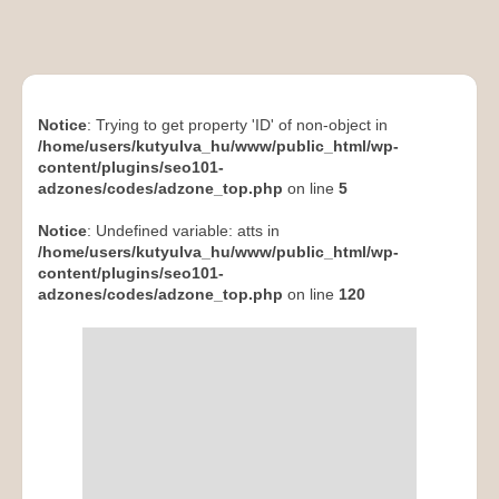
Notice
: Trying to get property 'ID' of non-object in
/home/users/kutyulva_hu/www/public_html/wp-
content/plugins/seo101-
adzones/codes/adzone_top.php
on line
5
Notice
: Undefined variable: atts in
/home/users/kutyulva_hu/www/public_html/wp-
content/plugins/seo101-
adzones/codes/adzone_top.php
on line
120