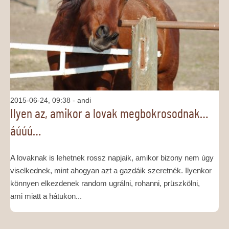
MÉDIAAJÁNLAT
KAPCSOLAT
2015-06-24, 09:38
- andi
Ilyen az, amikor a lovak megbokrosodnak…
áúúú…
A lovaknak is lehetnek rossz napjaik, amikor bizony nem úgy
viselkednek, mint ahogyan azt a gazdáik szeretnék. Ilyenkor
könnyen elkezdenek random ugrálni, rohanni, prüszkölni,
ami miatt a hátukon...