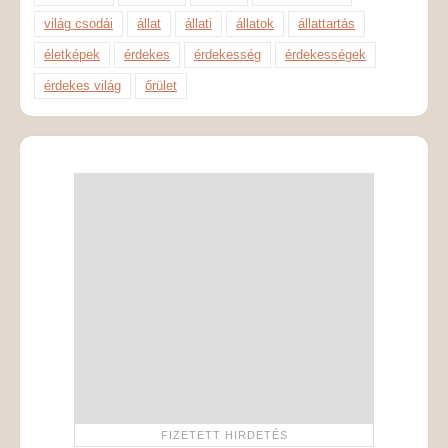
világ csodái
állat
állati
állatok
állattartás
életképek
érdekes
érdekesség
érdekességek
érdekes világ
őrület