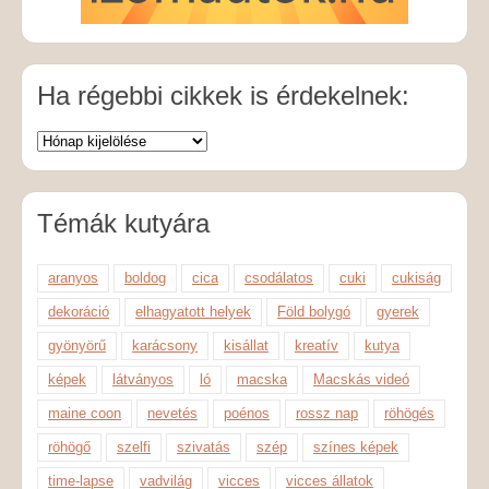
Ha régebbi cikkek is érdekelnek:
Témák kutyára
aranyos
boldog
cica
csodálatos
cuki
cukiság
dekoráció
elhagyatott helyek
Föld bolygó
gyerek
gyönyörű
karácsony
kisállat
kreatív
kutya
képek
látványos
ló
macska
Macskás videó
maine coon
nevetés
poénos
rossz nap
röhögés
röhögő
szelfi
szivatás
szép
színes képek
time-lapse
vadvilág
vicces
vicces állatok