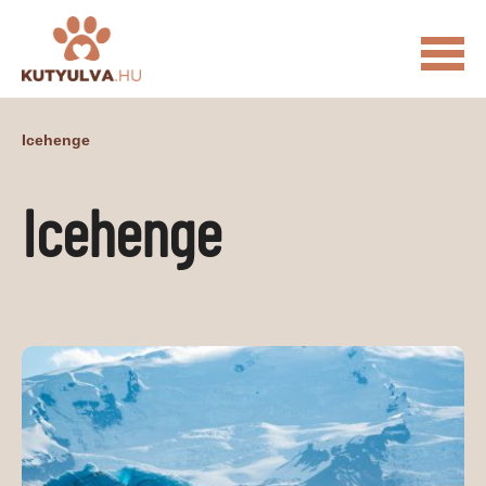
FŐOLDAL
Icehenge
MACSKÁS VIDEÓK
Icehenge
KUTYULVA – HÍREK
CUKI
ÉLETKÉPEK
NÖVÉNYEK
ÁLLATI
ÁLLATI ELEDELEK
ÁLLATI FELSZERELÉSEK
ÁLLATI SZOLGÁLTATÁSOK
PR CIKKEK