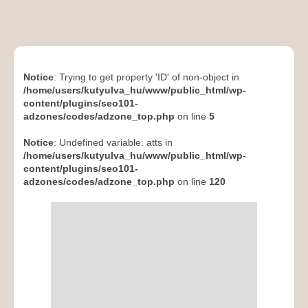
Notice
: Trying to get property 'ID' of non-object in
/home/users/kutyulva_hu/www/public_html/wp-
content/plugins/seo101-
adzones/codes/adzone_top.php
on line
5
Notice
: Undefined variable: atts in
/home/users/kutyulva_hu/www/public_html/wp-
content/plugins/seo101-
adzones/codes/adzone_top.php
on line
120