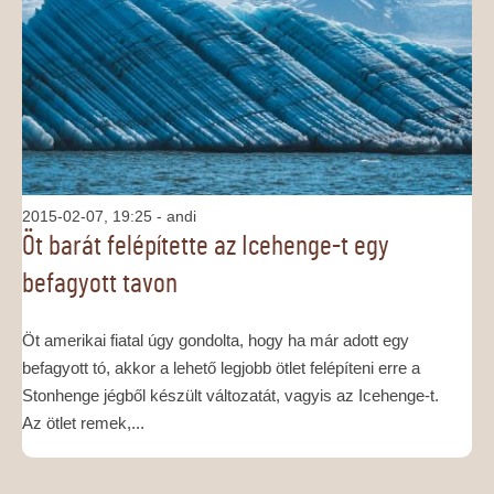
MÉDIAAJÁNLAT
KAPCSOLAT
2015-02-07, 19:25
- andi
Öt barát felépítette az Icehenge-t egy
befagyott tavon
Öt amerikai fiatal úgy gondolta, hogy ha már adott egy
befagyott tó, akkor a lehető legjobb ötlet felépíteni erre a
Stonhenge jégből készült változatát, vagyis az Icehenge-t.
Az ötlet remek,...