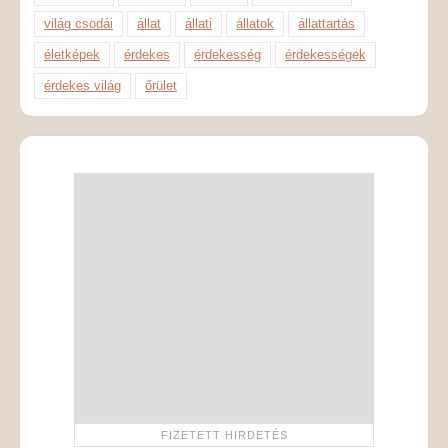
világ csodái
állat
állati
állatok
állattartás
életképek
érdekes
érdekesség
érdekességek
érdekes világ
őrület