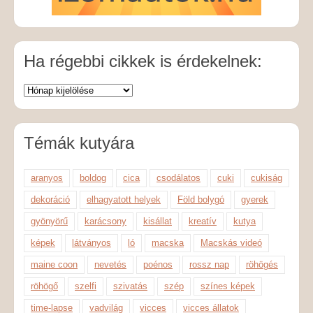
Ha régebbi cikkek is érdekelnek:
Témák kutyára
aranyos
boldog
cica
csodálatos
cuki
cukiság
dekoráció
elhagyatott helyek
Föld bolygó
gyerek
gyönyörű
karácsony
kisállat
kreatív
kutya
képek
látványos
ló
macska
Macskás videó
maine coon
nevetés
poénos
rossz nap
röhögés
röhögő
szelfi
szivatás
szép
színes képek
time-lapse
vadvilág
vicces
vicces állatok