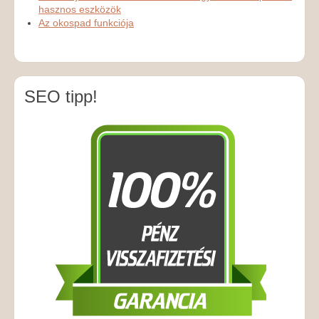
hasznos eszközök
Az okospad funkciója
SEO tipp!