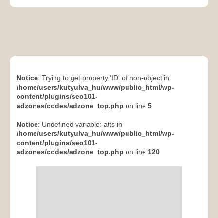
Notice
: Trying to get property 'ID' of non-object in
/home/users/kutyulva_hu/www/public_html/wp-
content/plugins/seo101-
adzones/codes/adzone_top.php
on line
5
Notice
: Undefined variable: atts in
/home/users/kutyulva_hu/www/public_html/wp-
content/plugins/seo101-
adzones/codes/adzone_top.php
on line
120