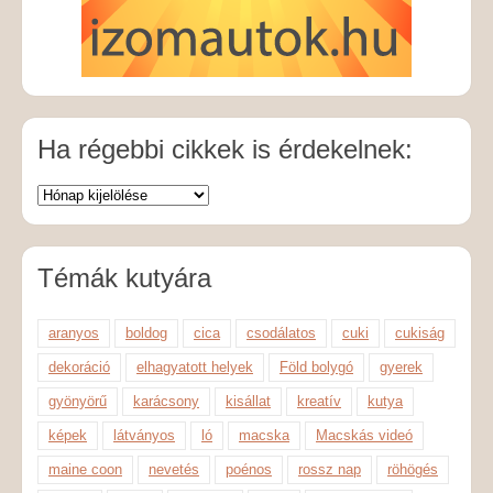
Ha régebbi cikkek is érdekelnek:
Témák kutyára
aranyos
boldog
cica
csodálatos
cuki
cukiság
dekoráció
elhagyatott helyek
Föld bolygó
gyerek
gyönyörű
karácsony
kisállat
kreatív
kutya
képek
látványos
ló
macska
Macskás videó
maine coon
nevetés
poénos
rossz nap
röhögés