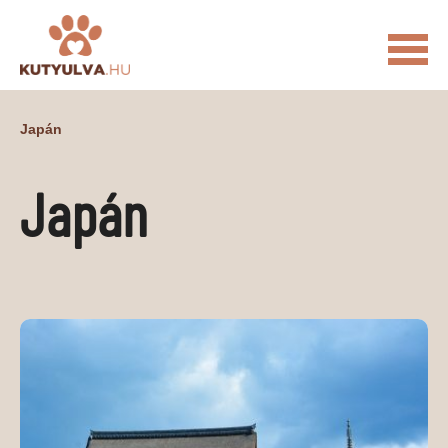
FŐOLDAL
Japán
MACSKÁS VIDEÓK
Japán
KUTYULVA – HÍREK
CUKI
ÉLETKÉPEK
NÖVÉNYEK
ÁLLATI
ÁLLATI ELEDELEK
ÁLLATI FELSZERELÉSEK
ÁLLATI SZOLGÁLTATÁSOK
PR CIKKEK