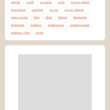
röhögő
szelfi
szivatás
szép
színes képek
time-lapse
vadvilág
vicces
vicces állatok
világ csodái
állat
állati
állatok
állattartás
életképek
érdekes
érdekesség
érdekességek
érdekes világ
őrület