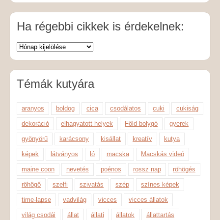
Ha régebbi cikkek is érdekelnek:
Témák kutyára
aranyos
boldog
cica
csodálatos
cuki
cukiság
dekoráció
elhagyatott helyek
Föld bolygó
gyerek
gyönyörű
karácsony
kisállat
kreatív
kutya
képek
látványos
ló
macska
Macskás videó
maine coon
nevetés
poénos
rossz nap
röhögés
röhögő
szelfi
szivatás
szép
színes képek
time-lapse
vadvilág
vicces
vicces állatok
világ csodái
állat
állati
állatok
állattartás