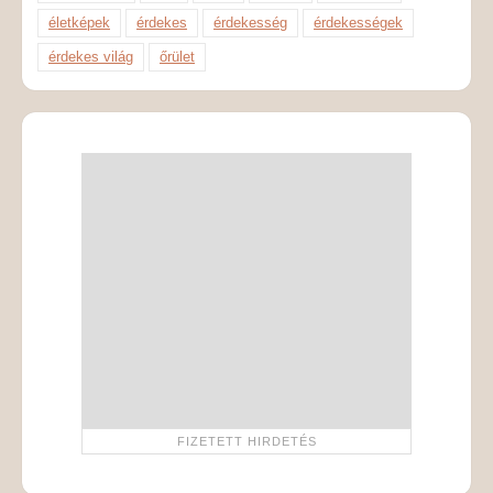
életképek
érdekes
érdekesség
érdekességek
érdekes világ
őrület