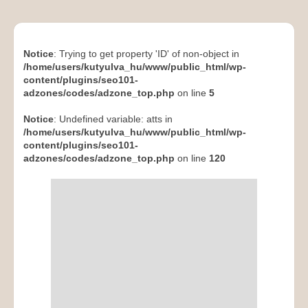
Notice
: Trying to get property 'ID' of non-object in
/home/users/kutyulva_hu/www/public_html/wp-
content/plugins/seo101-
adzones/codes/adzone_top.php
on line
5
Notice
: Undefined variable: atts in
/home/users/kutyulva_hu/www/public_html/wp-
content/plugins/seo101-
adzones/codes/adzone_top.php
on line
120