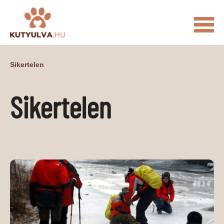
FŐOLDAL
Sikertelen
MACSKÁS VIDEÓK
Sikertelen
KUTYULVA – HÍREK
CUKI
ÉLETKÉPEK
NÖVÉNYEK
ÁLLATI
ÁLLATI ELEDELEK
ÁLLATI FELSZERELÉSEK
ÁLLATI SZOLGÁLTATÁSOK
PR CIKKEK