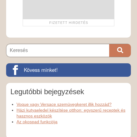
Kövess minket!
Legutóbbi bejegyzések
Voque vagy Versace szemüvegkeret illik hozzád?
Házi kutyaeledel készítése otthon: egyszerű receptek és
hasznos eszközök
Az okospad funkciója