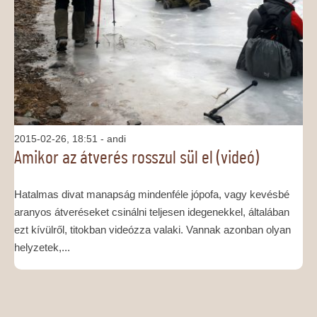
MÉDIAAJÁNLAT
KAPCSOLAT
2015-02-26, 18:51
- andi
Amikor az átverés rosszul sül el (videó)
Hatalmas divat manapság mindenféle jópofa, vagy kevésbé
aranyos átveréseket csinálni teljesen idegenekkel, általában
ezt kívülről, titokban videózza valaki. Vannak azonban olyan
helyzetek,...