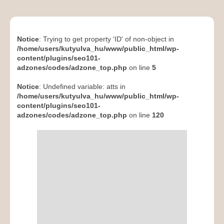
Notice
: Trying to get property 'ID' of non-object in
/home/users/kutyulva_hu/www/public_html/wp-
content/plugins/seo101-
adzones/codes/adzone_top.php
on line
5
Notice
: Undefined variable: atts in
/home/users/kutyulva_hu/www/public_html/wp-
content/plugins/seo101-
adzones/codes/adzone_top.php
on line
120