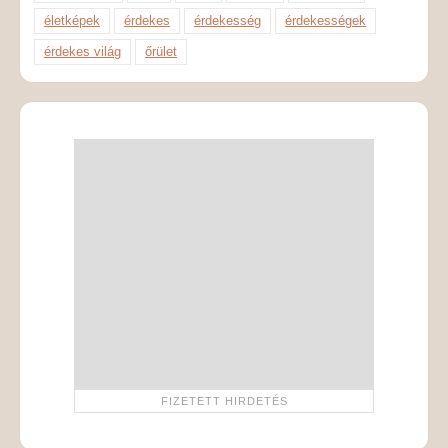
életképek
érdekes
érdekesség
érdekességek
érdekes világ
őrület