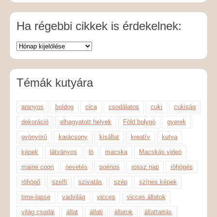
Ha régebbi cikkek is érdekelnek:
Témák kutyára
aranyos
boldog
cica
csodálatos
cuki
cukiság
dekoráció
elhagyatott helyek
Föld bolygó
gyerek
gyönyörű
karácsony
kisállat
kreatív
kutya
képek
látványos
ló
macska
Macskás videó
maine coon
nevetés
poénos
rossz nap
röhögés
röhögő
szelfi
szivatás
szép
színes képek
time-lapse
vadvilág
vicces
vicces állatok
világ csodái
állat
állati
állatok
állattartás