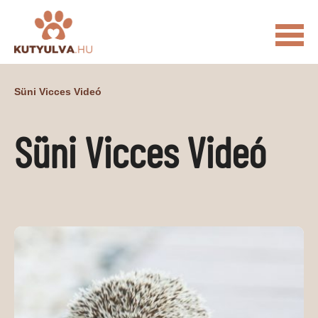
FŐOLDAL
Süni Vicces Videó
MACSKÁS VIDEÓK
Süni Vicces Videó
KUTYULVA – HÍREK
CUKI
ÉLETKÉPEK
NÖVÉNYEK
ÁLLATI
ÁLLATI ELEDELEK
ÁLLATI FELSZERELÉSEK
ÁLLATI SZOLGÁLTATÁSOK
PR CIKKEK