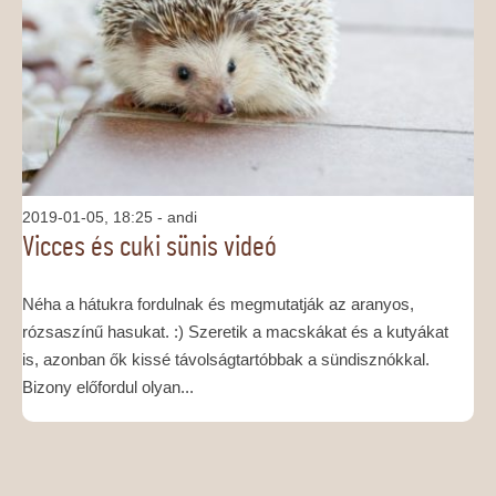
MÉDIAAJÁNLAT
KAPCSOLAT
2019-01-05, 18:25
- andi
Vicces és cuki sünis videó
Néha a hátukra fordulnak és megmutatják az aranyos,
rózsaszínű hasukat. :) Szeretik a macskákat és a kutyákat
is, azonban ők kissé távolságtartóbbak a sündisznókkal.
Bizony előfordul olyan...