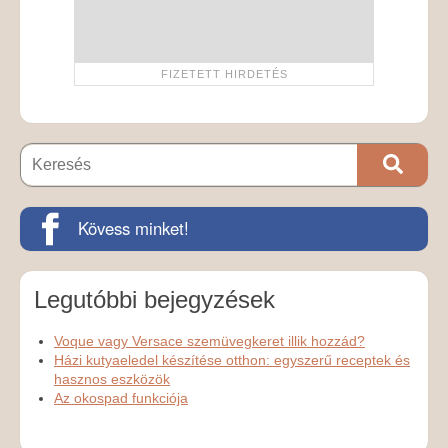
Kövess minket!
Legutóbbi bejegyzések
Voque vagy Versace szemüvegkeret illik hozzád?
Házi kutyaeledel készítése otthon: egyszerű receptek és
hasznos eszközök
Az okospad funkciója