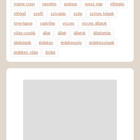
maine coon
nevetés
poénos
rossz nap
röhögés
röhögő
szelfi
szivatás
szép
színes képek
time-lapse
vadvilág
vicces
vicces állatok
világ csodái
állat
állati
állatok
állattartás
életképek
érdekes
érdekesség
érdekességek
érdekes világ
őrület