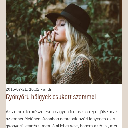
2015-07-21, 18:32
- andi
Gyönyörű hölgyek csukott szemmel
A szemek természetesen nagyon fontos szerepet játszanak
az ember életében. Azonban nemcsak azért lényeges ez a
gyönyörű testrész, mert látni lehet vele, hanem azért is, mert