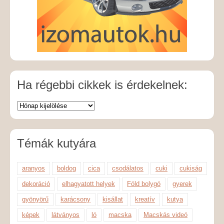
Ha régebbi cikkek is érdekelnek:
Témák kutyára
aranyos
boldog
cica
csodálatos
cuki
cukiság
dekoráció
elhagyatott helyek
Föld bolygó
gyerek
gyönyörű
karácsony
kisállat
kreatív
kutya
képek
látványos
ló
macska
Macskás videó