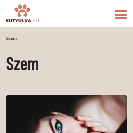
FŐOLDAL
Szem
MACSKÁS VIDEÓK
Szem
KUTYULVA – HÍREK
CUKI
ÉLETKÉPEK
NÖVÉNYEK
ÁLLATI
ÁLLATI ELEDELEK
ÁLLATI FELSZERELÉSEK
ÁLLATI SZOLGÁLTATÁSOK
PR CIKKEK