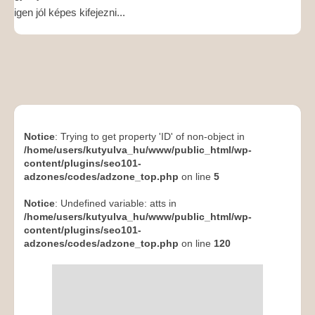
igen jól képes kifejezni...
Notice
: Trying to get property 'ID' of non-object in
/home/users/kutyulva_hu/www/public_html/wp-
content/plugins/seo101-
adzones/codes/adzone_top.php
on line
5
Notice
: Undefined variable: atts in
/home/users/kutyulva_hu/www/public_html/wp-
content/plugins/seo101-
adzones/codes/adzone_top.php
on line
120