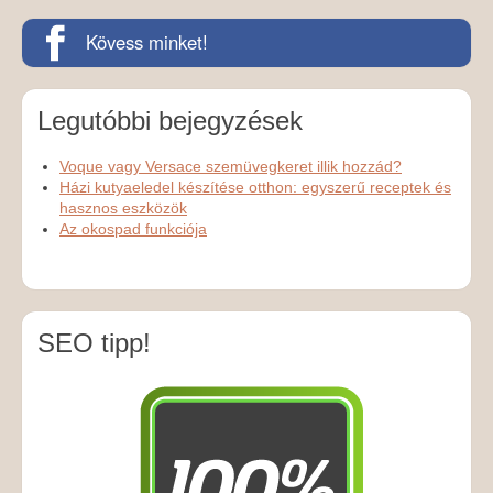
Kövess minket!
Legutóbbi bejegyzések
Voque vagy Versace szemüvegkeret illik hozzád?
Házi kutyaeledel készítése otthon: egyszerű receptek és
hasznos eszközök
Az okospad funkciója
SEO tipp!