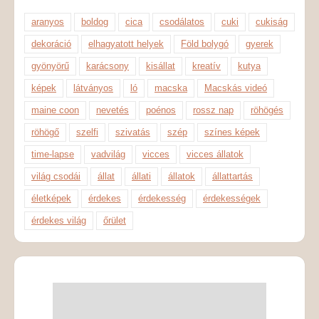
aranyos
boldog
cica
csodálatos
cuki
cukiság
dekoráció
elhagyatott helyek
Föld bolygó
gyerek
gyönyörű
karácsony
kisállat
kreatív
kutya
képek
látványos
ló
macska
Macskás videó
maine coon
nevetés
poénos
rossz nap
röhögés
röhögő
szelfi
szivatás
szép
színes képek
time-lapse
vadvilág
vicces
vicces állatok
világ csodái
állat
állati
állatok
állattartás
életképek
érdekes
érdekesség
érdekességek
érdekes világ
őrület