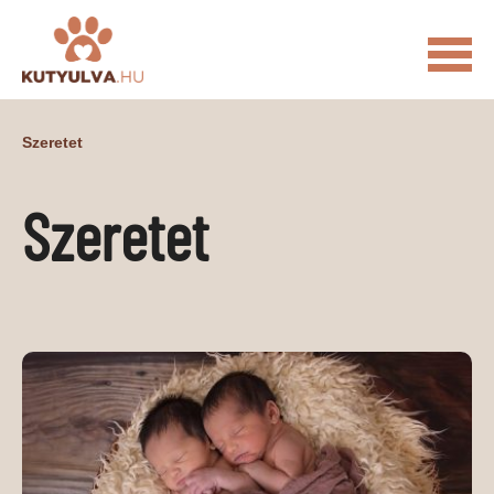
FŐOLDAL
Szeretet
MACSKÁS VIDEÓK
Szeretet
KUTYULVA – HÍREK
CUKI
ÉLETKÉPEK
NÖVÉNYEK
ÁLLATI
ÁLLATI ELEDELEK
ÁLLATI FELSZERELÉSEK
ÁLLATI SZOLGÁLTATÁSOK
PR CIKKEK