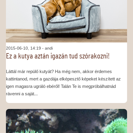
MÉDIAAJÁNLAT
KAPCSOLAT
2015-06-10, 14:19
- andi
Ez a kutya aztán igazán tud szórakozni!
Láttál már repülő kutyát? Ha még nem, akkor érdemes
kattintanod, mert a gazdája elképesztő képeket készített az
igen magasra ugráló ebéről! Talán Te is megpróbálhatnád
rávenni a saját...