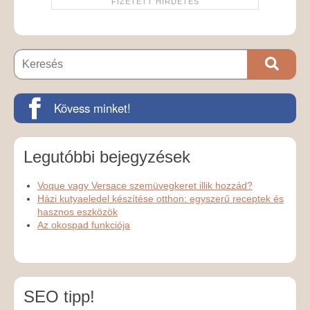
Kövess minket!
Legutóbbi bejegyzések
Voque vagy Versace szemüvegkeret illik hozzád?
Házi kutyaeledel készítése otthon: egyszerű receptek és
hasznos eszközök
Az okospad funkciója
SEO tipp!