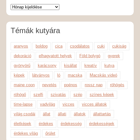
Témák kutyára
aranyos
boldog
cica
csodálatos
cuki
cukiság
dekoráció
elhagyatott helyek
Föld bolygó
gyerek
gyönyörű
karácsony
kisállat
kreatív
kutya
képek
látványos
ló
macska
Macskás videó
maine coon
nevetés
poénos
rossz nap
röhögés
röhögő
szelfi
szivatás
szép
színes képek
time-lapse
vadvilág
vicces
vicces állatok
világ csodái
állat
állati
állatok
állattartás
életképek
érdekes
érdekesség
érdekességek
érdekes világ
őrület