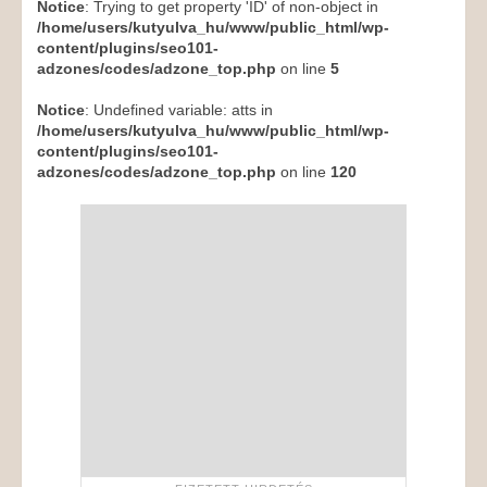
Notice
: Trying to get property 'ID' of non-object in
/home/users/kutyulva_hu/www/public_html/wp-
content/plugins/seo101-
adzones/codes/adzone_top.php
on line
5
Notice
: Undefined variable: atts in
/home/users/kutyulva_hu/www/public_html/wp-
content/plugins/seo101-
adzones/codes/adzone_top.php
on line
120