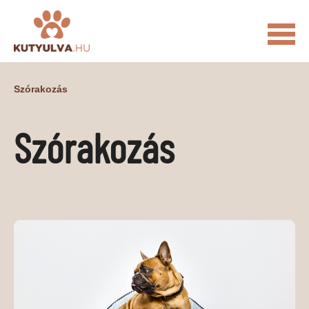
FŐOLDAL
Szórakozás
MACSKÁS VIDEÓK
Szórakozás
KUTYULVA – HÍREK
CUKI
ÉLETKÉPEK
NÖVÉNYEK
ÁLLATI
ÁLLATI ELEDELEK
ÁLLATI FELSZERELÉSEK
ÁLLATI SZOLGÁLTATÁSOK
PR CIKKEK