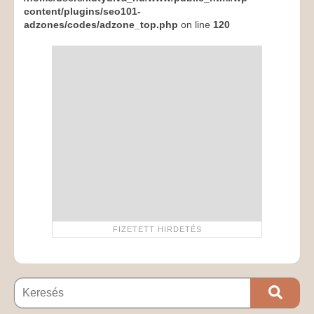
content/plugins/seo101-
adzones/codes/adzone_top.php
on line
120