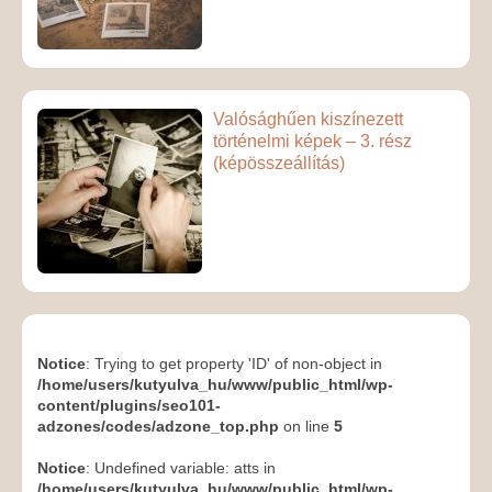
Valósághűen kiszínezett
történelmi képek – 3. rész
(képösszeállítás)
Notice
: Trying to get property 'ID' of non-object in
/home/users/kutyulva_hu/www/public_html/wp-
content/plugins/seo101-
adzones/codes/adzone_top.php
on line
5
Notice
: Undefined variable: atts in
/home/users/kutyulva_hu/www/public_html/wp-