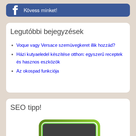
Kövess minket!
Legutóbbi bejegyzések
Voque vagy Versace szemüvegkeret illik hozzád?
Házi kutyaeledel készítése otthon: egyszerű receptek
és hasznos eszközök
Az okospad funkciója
SEO tipp!