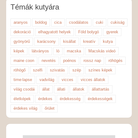
Témák kutyára
aranyos
boldog
cica
csodálatos
cuki
cukiság
dekoráció
elhagyatott helyek
Föld bolygó
gyerek
gyönyörű
karácsony
kisállat
kreatív
kutya
képek
látványos
ló
macska
Macskás videó
maine coon
nevetés
poénos
rossz nap
röhögés
röhögő
szelfi
szivatás
szép
színes képek
time-lapse
vadvilág
vicces
vicces állatok
világ csodái
állat
állati
állatok
állattartás
életképek
érdekes
érdekesség
érdekességek
érdekes világ
őrület