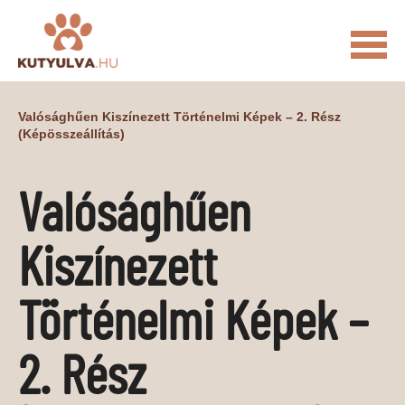
FŐOLDAL
Valósághűen Kiszínezett Történelmi Képek – 2. Rész
(képösszeállítás)
MACSKÁS VIDEÓK
KUTYULVA – HÍREK
Valósághűen
CUKI
ÉLETKÉPEK
NÖVÉNYEK
Kiszínezett
ÁLLATI
ÁLLATI ELEDELEK
ÁLLATI FELSZERELÉSEK
Történelmi Képek –
ÁLLATI SZOLGÁLTATÁSOK
2. Rész
PR CIKKEK