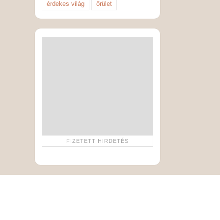
érdekes világ
őrület