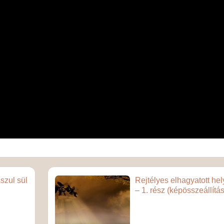
szul sül
Rejtélyes elhagyatott he
– 1. rész (képösszeállítás